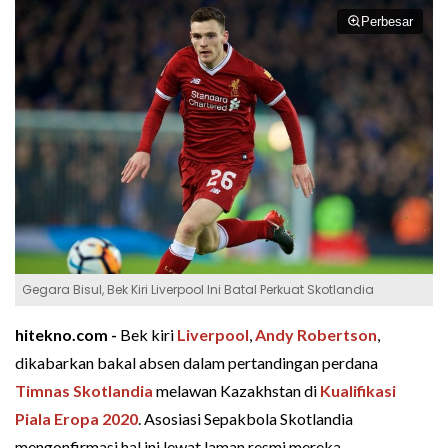
Perbesar
Gegara Bisul, Bek Kiri Liverpool Ini Batal Perkuat Skotlandia
hitekno.com -
Bek kiri
Liverpool
,
Andy Robertson
,
dikabarkan bakal absen dalam pertandingan perdana
Timnas Skotlandia
melawan Kazakhstan di
Kualifikasi
Piala Eropa 2020
. Asosiasi Sepakbola Skotlandia
mengonfirmasi hal ini lewat laman resmi mereka.