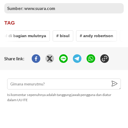
Sumber: www.suara.com
TAG
l di bagian mulutnya
# bisul
# andy robertson
# liv
Share link:
Isi komentar sepenuhnya adalah tanggung jawab pengguna dan diatur
dalam UU ITE