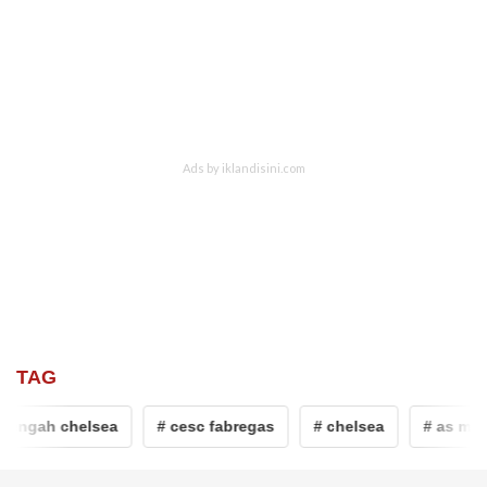
TAG
tengah chelsea
# cesc fabregas
# chelsea
# as mona