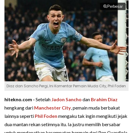
Perbesar
Diaz dan Sancho Pergi, Ini Komentar Pemain Muda City, Phil Foden
hitekno.com -
Setelah
Jadon Sancho
dan
Brahim Diaz
hengkang dari
Manchester City
, pemain muda berbakat
lainnya seperti
Phil Foden
mengaku tak ingin mengikuti jejak
dua mantan rekan setimnya itu. Ia justru memilih bersabar
untuk mendapatkan kesempatan bermain dari Pep Guardiola.