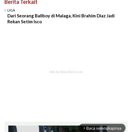
Berita Terkait
LIGA
Dari Seorang Ballboy di Malaga, Kini Brahim Diaz Jadi
Rekan Setim Isco
Baca selengkapnya
arrow_forward_ios