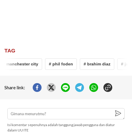
TAG
# manchester city
# phil foden
# brahim diaz
# jado
Share link:
Isi komentar sepenuhnya adalah tanggung jawab pengguna dan diatur
dalam UU ITE