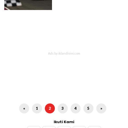
«
1
2
3
4
5
»
Ikuti Kami