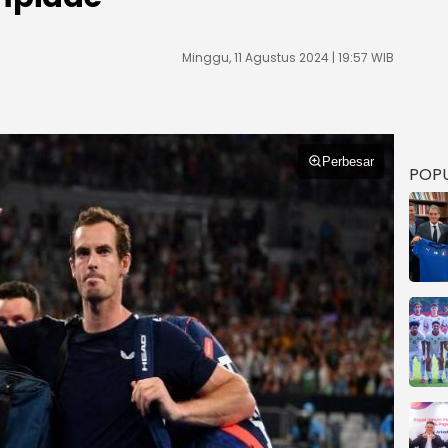
Minggu, 11 Agustus 2024 | 19:57 WIB
Perbesar
POP