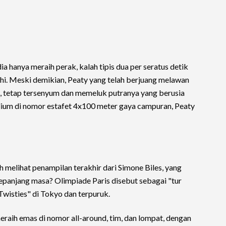
ia hanya meraih perak, kalah tipis dua per seratus detik
nghi. Meski demikian, Peaty yang telah berjuang melawan
, tetap tersenyum dan memeluk putranya yang berusia
dium di nomor estafet 4x100 meter gaya campuran, Peaty
 melihat penampilan terakhir dari Simone Biles, yang
panjang masa? Olimpiade Paris disebut sebagai "tur
wisties" di Tokyo dan terpuruk.
eraih emas di nomor all-around, tim, dan lompat, dengan