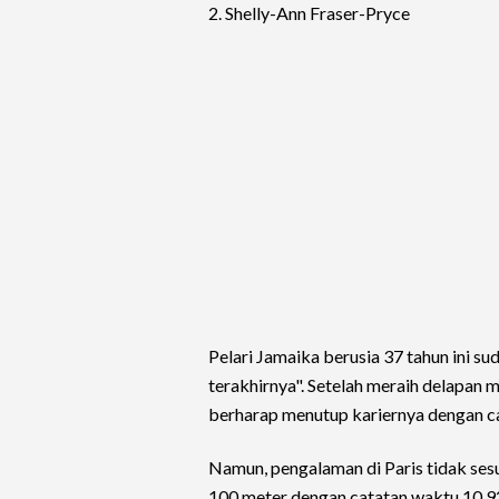
2. Shelly-Ann Fraser-Pryce
Pelari Jamaika berusia 37 tahun ini 
terakhirnya". Setelah meraih delapan 
berharap menutup kariernya dengan ca
Namun, pengalaman di Paris tidak sesua
100 meter dengan catatan waktu 10,92 