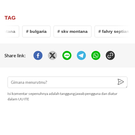
TAG
ontana
# bulgaria
# skv montana
# fahry septian
Share link:
Isi komentar sepenuhnya adalah tanggung jawab pengguna dan diatur
dalam UU ITE