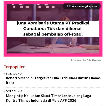
Baca selengkapnya
arrow_forward_ios
Powered by 
GliaStudios
Terpopuler
Mute
BOLADUNIA
Roberto Mancini Targetkan Dua Trofi Juara untuk Timnas
Italia
BOLADUNIA
Mengintip Kekuatan Skuat Timor Leste Jelang Laga
Kontra Timnas Indonesia di Piala AFF 2026