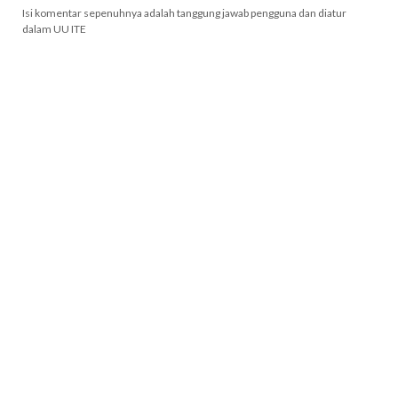
Isi komentar sepenuhnya adalah tanggung jawab pengguna dan diatur
dalam UU ITE