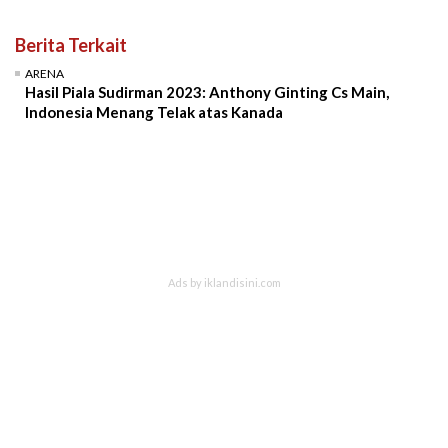
Berita Terkait
ARENA
Hasil Piala Sudirman 2023: Anthony Ginting Cs Main,
Indonesia Menang Telak atas Kanada