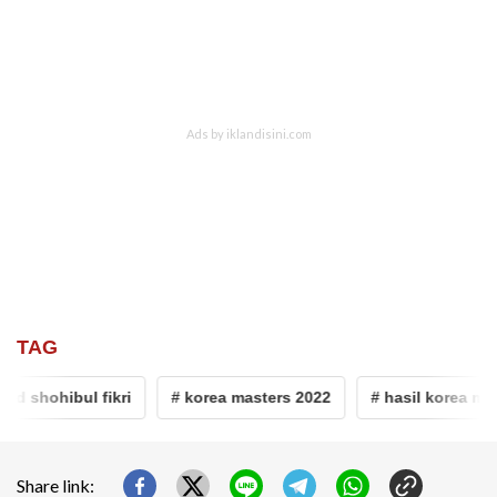
TAG
hohibul fikri
# korea masters 2022
# hasil korea master
Share link: