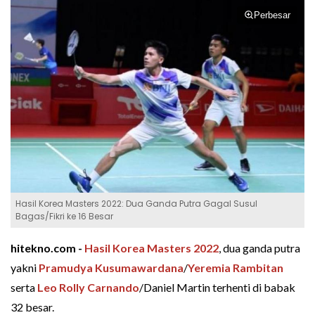
Perbesar
Hasil Korea Masters 2022: Dua Ganda Putra Gagal Susul
Bagas/Fikri ke 16 Besar
hitekno.com -
Hasil Korea Masters 2022
, dua ganda putra
yakni
Pramudya Kusumawardana
/
Yeremia Rambitan
serta
Leo Rolly Carnando
/Daniel Martin terhenti di babak
32 besar.