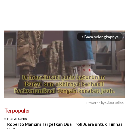
Baca selengkapnya
arrow_forward_ios
Powered by 
GliaStudios
Terpopuler
Mute
BOLADUNIA
Roberto Mancini Targetkan Dua Trofi Juara untuk Timnas