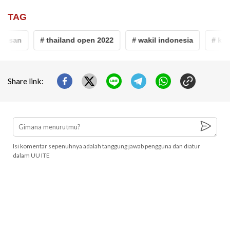
TAG
an
# thailand open 2022
# wakil indonesia
# kevin 
Share link:
Isi komentar sepenuhnya adalah tanggung jawab pengguna dan diatur
dalam UU ITE