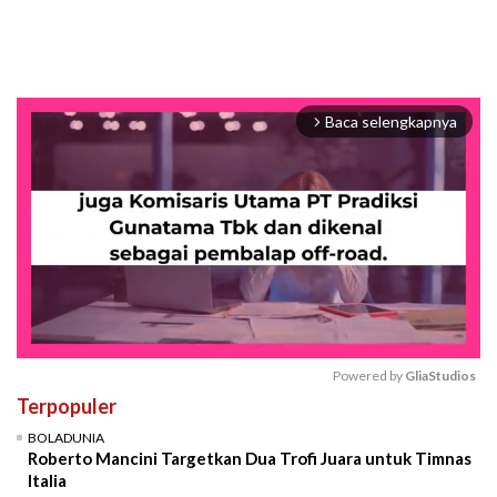
Baca selengkapnya
arrow_forward_ios
Powered by 
GliaStudios
Terpopuler
Mute
BOLADUNIA
Roberto Mancini Targetkan Dua Trofi Juara untuk Timnas
Italia