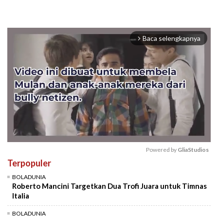
Baca selengkapnya
arrow_forward_ios
Powered by 
GliaStudios
Terpopuler
Mute
BOLADUNIA
Roberto Mancini Targetkan Dua Trofi Juara untuk Timnas
Italia
BOLADUNIA