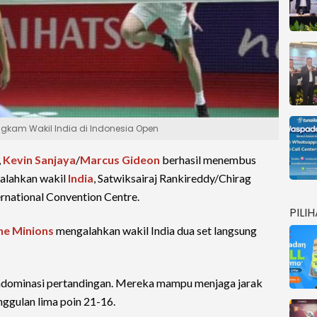
ngkam Wakil India di Indonesia Open
,
Kevin Sanjaya
/
Marcus Gideon
berhasil menembus
alahkan wakil
India
, Satwiksairaj Rankireddy/Chirag
ernational Convention Centre.
PILI
he Minions
mengalahkan wakil India dua set langsung
ominasi pertandingan. Mereka mampu menjaga jarak
ggulan lima poin 21-16.