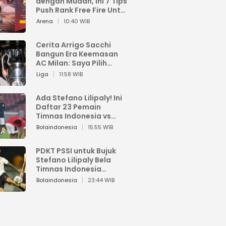
dengan Mudah, Ini 7 Tips
Push Rank Free Fire Untuk
Pemula
Arena
10:40 WIB
Cerita Arrigo Sacchi
Bangun Era Keemasan
AC Milan: Saya Pilih
Pemain dari Isi Otaknya
Liga
11:58 WIB
Ada Stefano Lilipaly! Ini
Daftar 23 Pemain
Timnas Indonesia vs
China
Bolaindonesia
15:55 WIB
PDKT PSSI untuk Bujuk
Stefano Lilipaly Bela
Timnas Indonesia
Berakhir Berantakan
Bolaindonesia
23:44 WIB