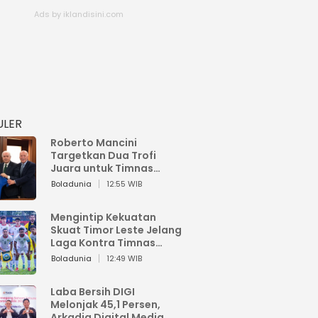
ULER
Roberto Mancini
Targetkan Dua Trofi
Juara untuk Timnas
Italia
Boladunia
12:55 WIB
Mengintip Kekuatan
Skuat Timor Leste Jelang
Laga Kontra Timnas
Indonesia di Piala AFF
Boladunia
12:49 WIB
2026
Laba Bersih DIGI
Melonjak 45,1 Persen,
Arkadia Digital Media