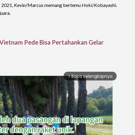
ers 2021, Kevin/Marcus memang bertemu Hoki/Kobayashi.
uara.
Vietnam Pede Bisa Pertahankan Gelar
Baca selengkapnya
arrow_forward_ios