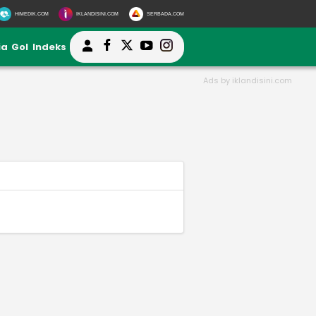
HIMEDIK.COM
IKLANDISINI.COM
SERBADA.COM
ia
Gol
Indeks