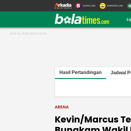
SUARA.COM
MATAMATA.COM
L
Hasil Pertandingan
Jadwal P
ARENA
Kevin/Marcus Te
Bungkam Wakil I