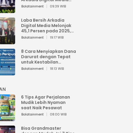
Perkuat Bisnis AI dan
Bolatainment
09:39 WIB
Jaga Fundamental
Keuangan
Laba Bersih Arkadia
Digital Media Melonjak
45,1 Persen pada 2025,
Sentuh Rp1,76 Miliar
Bolatainment
19:17 WIB
8 Cara Menyiapkan Dana
Darurat dengan Tepat
untuk Kestabilan
Keuangan
Bolatainment
18:13 WIB
HAN
6 Tips Agar Perjalanan
Mudik Lebih Nyaman
saat Naik Pesawat
Bolatainment
08:00 WIB
Bisa Grandmaster