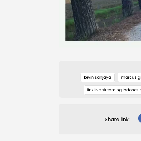
kevin sanjaya
marcus g
link live streaming indonesi
Share link: