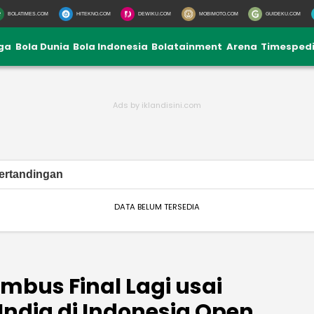
BOLATIMES.COM
HITEKNO.COM
DEWIKU.COM
MOBIMOTO.COM
GUIDEKU.COM
iga
Bola Dunia
Bola Indonesia
Bolatainment
Arena
Timesped
ertandingan
DATA BELUM TERSEDIA
mbus Final Lagi usai
ndia di Indonesia Open