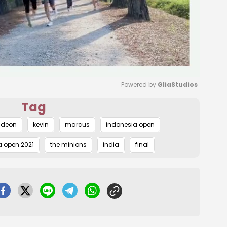
Powered by 
GliaStudios
Tag
Mute
ideon
kevin
marcus
indonesia open
a open 2021
the minions
india
final