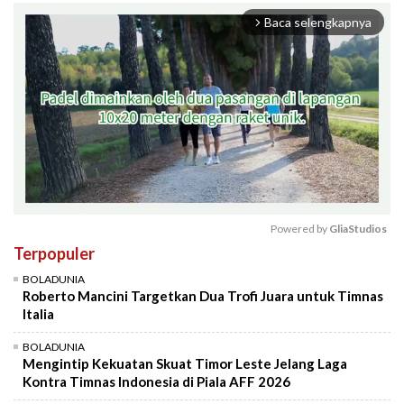
Baca selengkapnya
arrow_forward_ios
Powered by 
GliaStudios
Terpopuler
Mute
BOLADUNIA
Roberto Mancini Targetkan Dua Trofi Juara untuk Timnas
Italia
BOLADUNIA
Mengintip Kekuatan Skuat Timor Leste Jelang Laga
Kontra Timnas Indonesia di Piala AFF 2026