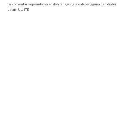
Isi komentar sepenuhnya adalah tanggung jawab pengguna dan diatur
dalam UU ITE