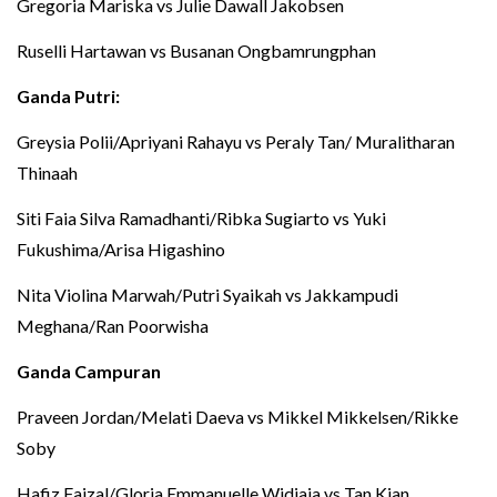
Gregoria Mariska vs Julie Dawall Jakobsen
Ruselli Hartawan vs Busanan Ongbamrungphan
Ganda Putri:
Greysia Polii/Apriyani Rahayu vs Peraly Tan/ Muralitharan
Thinaah
Siti Faia Silva Ramadhanti/Ribka Sugiarto vs Yuki
Fukushima/Arisa Higashino
Nita Violina Marwah/Putri Syaikah vs Jakkampudi
Meghana/Ran Poorwisha
Ganda Campuran
Praveen Jordan/Melati Daeva vs Mikkel Mikkelsen/Rikke
Soby
Hafiz Faizal/Gloria Emmanuelle Widjaja vs Tan Kian