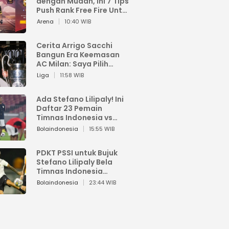
dengan Mudah, Ini 7 Tips
Push Rank Free Fire Untuk
Pemula
Arena
10:40 WIB
Cerita Arrigo Sacchi
Bangun Era Keemasan
AC Milan: Saya Pilih
Pemain dari Isi Otaknya
Liga
11:58 WIB
Ada Stefano Lilipaly! Ini
Daftar 23 Pemain
Timnas Indonesia vs
China
Bolaindonesia
15:55 WIB
PDKT PSSI untuk Bujuk
Stefano Lilipaly Bela
Timnas Indonesia
Berakhir Berantakan
Bolaindonesia
23:44 WIB