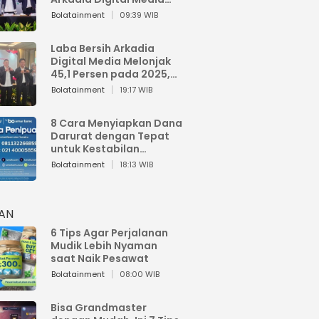
Perkuat Bisnis AI dan
Bolatainment
09:39 WIB
Jaga Fundamental
Keuangan
Laba Bersih Arkadia
Digital Media Melonjak
45,1 Persen pada 2025,
Sentuh Rp1,76 Miliar
Bolatainment
19:17 WIB
8 Cara Menyiapkan Dana
Darurat dengan Tepat
untuk Kestabilan
Keuangan
Bolatainment
18:13 WIB
HAN
6 Tips Agar Perjalanan
Mudik Lebih Nyaman
saat Naik Pesawat
Bolatainment
08:00 WIB
Bisa Grandmaster