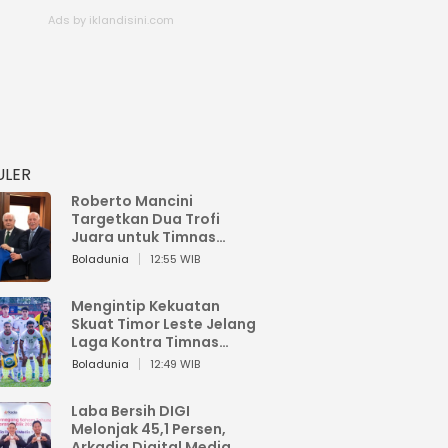
ULER
Roberto Mancini
Targetkan Dua Trofi
Juara untuk Timnas
Italia
Boladunia
12:55 WIB
Mengintip Kekuatan
Skuat Timor Leste Jelang
Laga Kontra Timnas
Indonesia di Piala AFF
Boladunia
12:49 WIB
2026
Laba Bersih DIGI
Melonjak 45,1 Persen,
Arkadia Digital Media