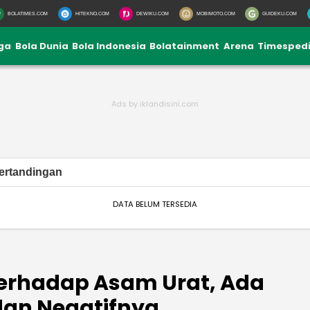
BOLATIMES.COM
HITEKNO.COM
DEWIKU.COM
MOBIMOTO.COM
GUIDEKU.COM
iga
Bola Dunia
Bola Indonesia
Bolatainment
Arena
Timesped
ertandingan
DATA BELUM TERSEDIA
erhadap Asam Urat, Ada
dan Negatifnya