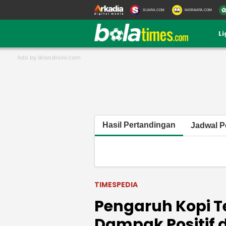
SUARA.COM
MATAMATA.COM
L
Hasil Pertandingan
Jadwal P
TIMESPEDIA
Pengaruh Kopi T
Dampak Positif 