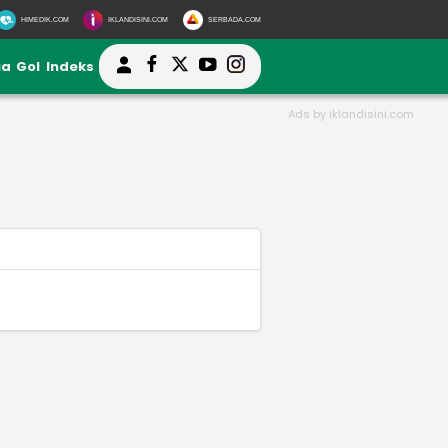
HIMEDIK.COM
IKLANDISINI.COM
SERBADA.COM
ia
Gol
Indeks