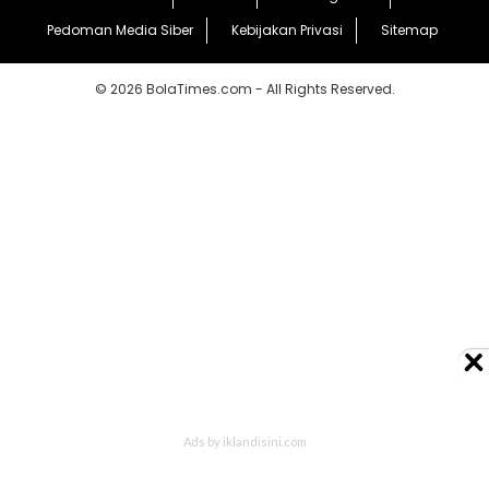
Pedoman Media Siber
Kebijakan Privasi
Sitemap
© 2026 BolaTimes.com - All Rights Reserved.