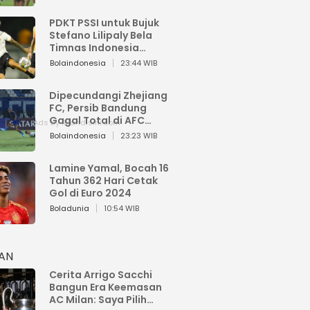
PDKT PSSI untuk Bujuk
Stefano Lilipaly Bela
Timnas Indonesia
Berakhir Berantakan
Bolaindonesia
23:44 WIB
Dipecundangi Zhejiang
FC, Persib Bandung
Gagal Total di AFC
Champions League Two
Bolaindonesia
23:23 WIB
Lamine Yamal, Bocah 16
Tahun 362 Hari Cetak
Gol di Euro 2024
Boladunia
10:54 WIB
HAN
Cerita Arrigo Sacchi
Bangun Era Keemasan
AC Milan: Saya Pilih