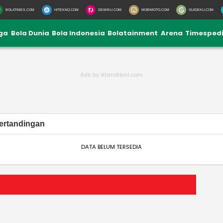
BOLATIMES.COM
HITEKNO.COM
DEWIKU.COM
MOBIMOTO.COM
GUIDEKU.COM
iga
Bola Dunia
Bola Indonesia
Bolatainment
Arena
Timesped
ertandingan
DATA BELUM TERSEDIA