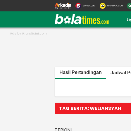
SUARA.COM
MATAMATA.COM
L
Hasil Pertandingan
Jadwal P
TAG BERITA: WELIANSYAH
TERKINI