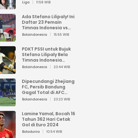
Pemain dari Isi Otaknya
Liga
11:58 WIB
Ada Stefano Lilipaly! Ini
Daftar 23 Pemain
Timnas Indonesia vs
China
Bolaindonesia
15:55 WIB
PDKT PSSI untuk Bujuk
Stefano Lilipaly Bela
Timnas Indonesia
Berakhir Berantakan
Bolaindonesia
23:44 WIB
Dipecundangi Zhejiang
FC, Persib Bandung
Gagal Total di AFC
Champions League Two
Bolaindonesia
23:23 WIB
Lamine Yamal, Bocah 16
Tahun 362 Hari Cetak
Gol di Euro 2024
Boladunia
10:54 WIB