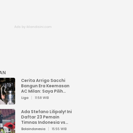
HAN
Cerita Arrigo Sacchi
Bangun Era Keemasan
AC Milan: Saya Pilih
Pemain dari Isi Otaknya
Liga
11:58 WIB
Ada Stefano Lilipaly! Ini
Daftar 23 Pemain
Timnas Indonesia vs
China
Bolaindonesia
15:55 WIB