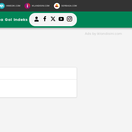
HIMEDIK.COM
IKLANDISINI.COM
SERBADA.COM
ia
Gol
Indeks