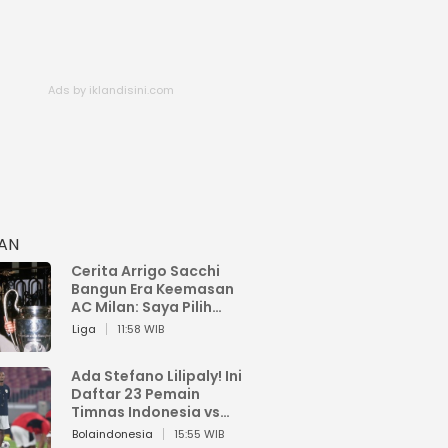
HAN
Cerita Arrigo Sacchi
Bangun Era Keemasan
AC Milan: Saya Pilih
Pemain dari Isi Otaknya
Liga
11:58 WIB
Ada Stefano Lilipaly! Ini
Daftar 23 Pemain
Timnas Indonesia vs
China
Bolaindonesia
15:55 WIB