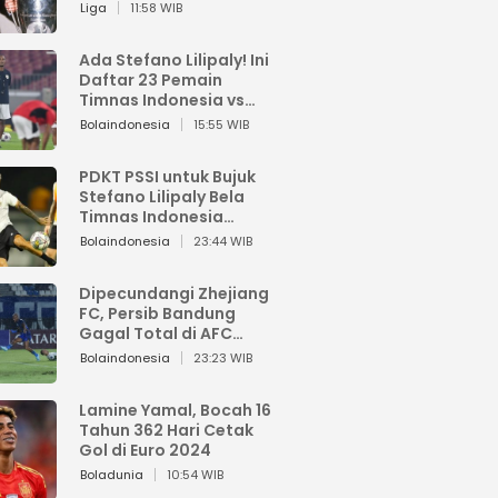
Pemain dari Isi Otaknya
Liga
11:58 WIB
Ada Stefano Lilipaly! Ini
Daftar 23 Pemain
Timnas Indonesia vs
China
Bolaindonesia
15:55 WIB
PDKT PSSI untuk Bujuk
Stefano Lilipaly Bela
Timnas Indonesia
Berakhir Berantakan
Bolaindonesia
23:44 WIB
Dipecundangi Zhejiang
FC, Persib Bandung
Gagal Total di AFC
Champions League Two
Bolaindonesia
23:23 WIB
Lamine Yamal, Bocah 16
Tahun 362 Hari Cetak
Gol di Euro 2024
Boladunia
10:54 WIB