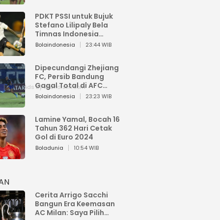
PDKT PSSI untuk Bujuk
Stefano Lilipaly Bela
Timnas Indonesia
Berakhir Berantakan
Bolaindonesia
23:44 WIB
Dipecundangi Zhejiang
FC, Persib Bandung
Gagal Total di AFC
Champions League Two
Bolaindonesia
23:23 WIB
Lamine Yamal, Bocah 16
Tahun 362 Hari Cetak
Gol di Euro 2024
Boladunia
10:54 WIB
HAN
Cerita Arrigo Sacchi
Bangun Era Keemasan
AC Milan: Saya Pilih