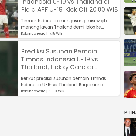
Indonesia U-19 vs Thailand di
Piala AFF U-19, Kick Off 20.00 WIB
Timnas Indonesia mengusung misi wajib
menang lawan Thailand demi lolos ke
semifinal Piala AFF U-19 2022....
Bolaindonesia | 17:15 WIB
Prediksi Susunan Pemain
Timnas Indonesia U-19 vs
Thailand, Hokky Caraka
Kembali Jadi Tumpuan
Berikut prediksi susunan pemain Timnas
Indonesia U-19 vs Thailand. Bagaimana
menurut kalian?...
Bolaindonesia | 19:00 WIB
PILI