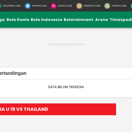
BOLATIMES.COM
HITEKNO.COM
DEWIKU.COM
MOBIMOTO.COM
GUIDEKU.COM
iga
Bola Dunia
Bola Indonesia
Bolatainment
Arena
Timesped
ertandingan
DATA BELUM TERSEDIA
A U 19 VS THAILAND