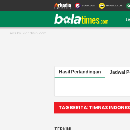
SUARA.COM
MATAMATA.COM
L
Hasil Pertandingan
Jadwal P
TAG BERITA: TIMNAS INDONESI
TERKINI