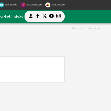
HIMEDIK.COM
IKLANDISINI.COM
SERBADA.COM
ia
Gol
Indeks