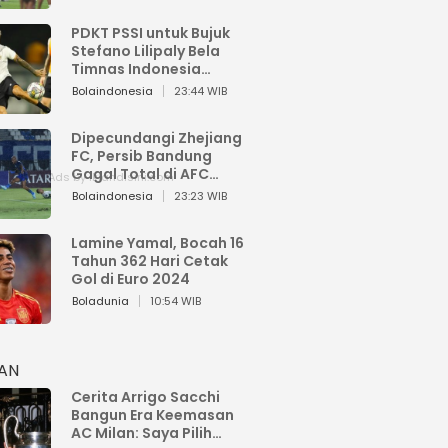
PDKT PSSI untuk Bujuk
Stefano Lilipaly Bela
Timnas Indonesia
Berakhir Berantakan
Bolaindonesia
23:44 WIB
Dipecundangi Zhejiang
FC, Persib Bandung
Gagal Total di AFC
Champions League Two
Bolaindonesia
23:23 WIB
Lamine Yamal, Bocah 16
Tahun 362 Hari Cetak
Gol di Euro 2024
Boladunia
10:54 WIB
HAN
Cerita Arrigo Sacchi
Bangun Era Keemasan
AC Milan: Saya Pilih