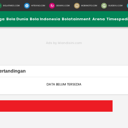
BOLATIMES.COM
HITEKNO.COM
DEWIKU.COM
MOBIMOTO.COM
GUIDEKU.COM
iga
Bola Dunia
Bola Indonesia
Bolatainment
Arena
Timesped
ertandingan
DATA BELUM TERSEDIA