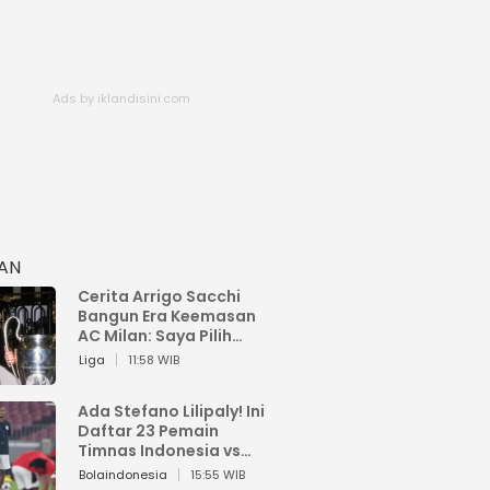
HAN
Cerita Arrigo Sacchi
Bangun Era Keemasan
AC Milan: Saya Pilih
Pemain dari Isi Otaknya
Liga
11:58 WIB
Ada Stefano Lilipaly! Ini
Daftar 23 Pemain
Timnas Indonesia vs
China
Bolaindonesia
15:55 WIB