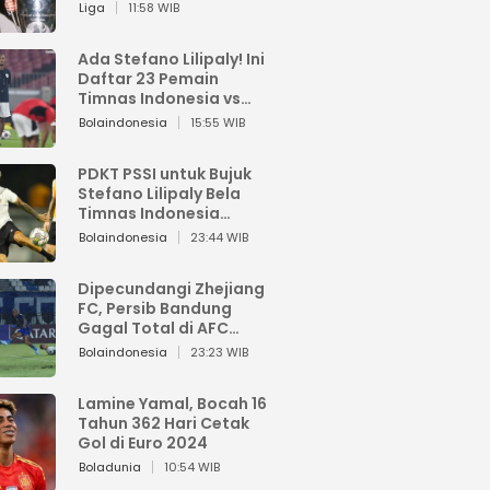
Pemain dari Isi Otaknya
Liga
11:58 WIB
Ada Stefano Lilipaly! Ini
Daftar 23 Pemain
Timnas Indonesia vs
China
Bolaindonesia
15:55 WIB
PDKT PSSI untuk Bujuk
Stefano Lilipaly Bela
Timnas Indonesia
Berakhir Berantakan
Bolaindonesia
23:44 WIB
Dipecundangi Zhejiang
FC, Persib Bandung
Gagal Total di AFC
Champions League Two
Bolaindonesia
23:23 WIB
Lamine Yamal, Bocah 16
Tahun 362 Hari Cetak
Gol di Euro 2024
Boladunia
10:54 WIB