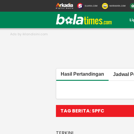
SUARA.COM
MATAMATA.COM
L
Hasil Pertandingan
Jadwal P
TAG BERITA: SPFC
TERKINI