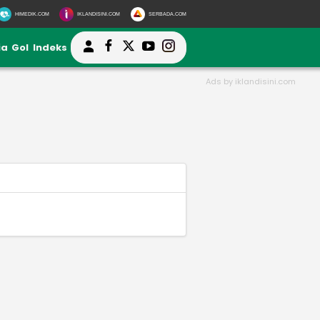
HIMEDIK.COM
IKLANDISINI.COM
SERBADA.COM
ia
Gol
Indeks