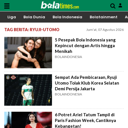
Liga
Bola Dunia
Bola Indonesia
Bolatainment
A
TAG BERITA: RYUJI-UTOMO
Jum'at, 07 Agustus 2026
5 Pesepak Bola Indonesia yang
Kepincut dengan Artis hingga
Menikah
BOLAINDONESIA
Sempat Ada Pembicaraan, Ryuji
Utomo Tolak Klub Korea Selatan
Demi Persija Jakarta
BOLAINDONESIA
6 Potret Ariel Tatum Tampil di
Paris Fashion Week, Cantiknya
Kebangetan!