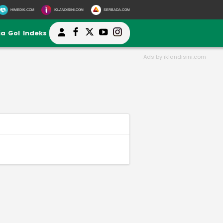
HIMEDIK.COM
IKLANDISINI.COM
SERBADA.COM
ia
Gol
Indeks