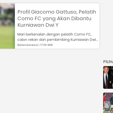
Profil Giacomo Gattuso, Pelatih
Como FC yang Akan Dibantu
Kurniawan Dwi Y
Mari berkenalan dengan pelatih Como FC,
calon rekan dan pembimbing Kurniawan Dwi
Yulianto...
Bolaindonesia | 17:39 WIB
PILI