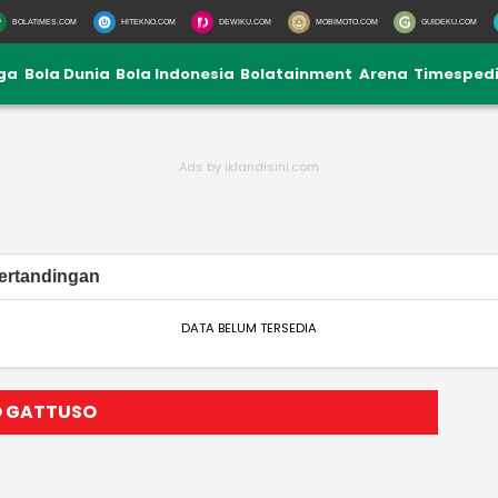
BOLATIMES.COM
HITEKNO.COM
DEWIKU.COM
MOBIMOTO.COM
GUIDEKU.COM
iga
Bola Dunia
Bola Indonesia
Bolatainment
Arena
Timesped
ertandingan
DATA BELUM TERSEDIA
O GATTUSO