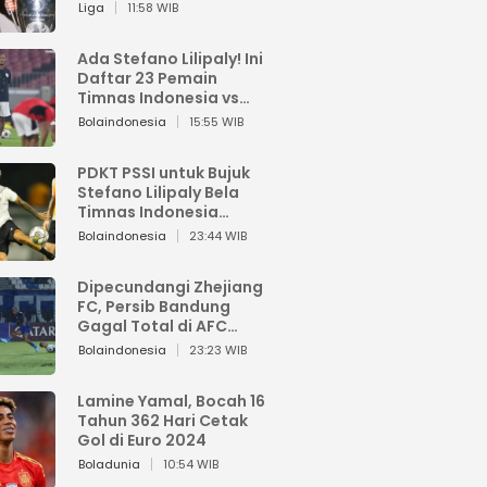
Pemain dari Isi Otaknya
Liga
11:58 WIB
Ada Stefano Lilipaly! Ini
Daftar 23 Pemain
Timnas Indonesia vs
China
Bolaindonesia
15:55 WIB
PDKT PSSI untuk Bujuk
Stefano Lilipaly Bela
Timnas Indonesia
Berakhir Berantakan
Bolaindonesia
23:44 WIB
Dipecundangi Zhejiang
FC, Persib Bandung
Gagal Total di AFC
Champions League Two
Bolaindonesia
23:23 WIB
Lamine Yamal, Bocah 16
Tahun 362 Hari Cetak
Gol di Euro 2024
Boladunia
10:54 WIB