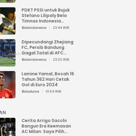
PDKT PSSI untuk Bujuk
Stefano Lilipaly Bela
Timnas Indonesia
Berakhir Berantakan
Bolaindonesia
23:44 WIB
Dipecundangi Zhejiang
FC, Persib Bandung
Gagal Total di AFC
Champions League Two
Bolaindonesia
23:23 WIB
Lamine Yamal, Bocah 16
Tahun 362 Hari Cetak
Gol di Euro 2024
Boladunia
10:54 WIB
HAN
Cerita Arrigo Sacchi
Bangun Era Keemasan
AC Milan: Saya Pilih