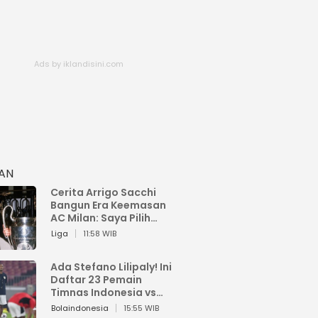
HAN
Cerita Arrigo Sacchi
Bangun Era Keemasan
AC Milan: Saya Pilih
Pemain dari Isi Otaknya
Liga
11:58 WIB
Ada Stefano Lilipaly! Ini
Daftar 23 Pemain
Timnas Indonesia vs
China
Bolaindonesia
15:55 WIB