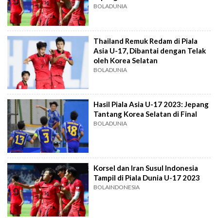
BOLADUNIA
Thailand Remuk Redam di Piala
Asia U-17, Dibantai dengan Telak
oleh Korea Selatan
BOLADUNIA
Hasil Piala Asia U-17 2023: Jepang
Tantang Korea Selatan di Final
BOLADUNIA
Korsel dan Iran Susul Indonesia
Tampil di Piala Dunia U-17 2023
BOLAINDONESIA