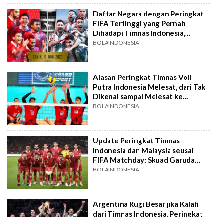
Daftar Negara dengan Peringkat
FIFA Tertinggi yang Pernah
Dihadapi Timnas Indonesia,
Terkini Argentina
BOLAINDONESIA
Alasan Peringkat Timnas Voli
Putra Indonesia Melesat, dari Tak
Dikenal sampai Melesat ke
Peringkat 14 Asia
BOLAINDONESIA
Update Peringkat Timnas
Indonesia dan Malaysia seusai
FIFA Matchday: Skuad Garuda
Kian Tertinggal
BOLAINDONESIA
Argentina Rugi Besar jika Kalah
dari Timnas Indonesia, Peringkat