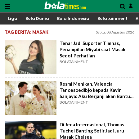
Liga
Bola Dunia
Bola Indonesia
Bolatainment
A
TAG BERITA: MASAK
Sabtu, 08 Agustus 2026
Tenar Jadi Suporter Timnas,
Penampilan Miyabi saat Masak
Sedot Perhatian
BOLATAINMENT
Resmi Menikah, Valencia
Tanoesoedibjo kepada Kavin
Sanjaya: Aku Berjanji akan Bantu
Masak Indomie di Tengah Malam
BOLATAINMENT
Di Jeda Internasional, Thomas
Tuchel Banting Setir Jadi Juru
Masak Chelsea