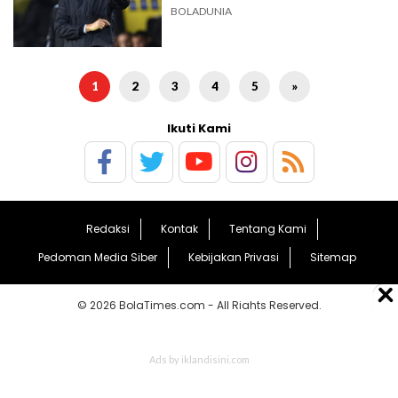
BOLADUNIA
1
2
3
4
5
»
Ikuti Kami
Redaksi
Kontak
Tentang Kami
Pedoman Media Siber
Kebijakan Privasi
Sitemap
© 2026 BolaTimes.com - All Rights Reserved.