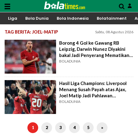
Liga
Bola Dunia
Bola Indonesia
Bolatainment
A
TAG BERITA: JOEL-MATIP
Sabtu, 08 Agustus 2026
Borong 4 Gol ke Gawang RB
Leipzig, Darwin Nunez Diyakini
bakal Jadi Penyerang Mematikan
Liverpool
BOLADUNIA
Hasil Liga Champions: Liverpool
Menang Susah Payah atas Ajax,
Joel Matip Jadi Pahlawan
Kemenangan
BOLADUNIA
1
2
3
4
5
»