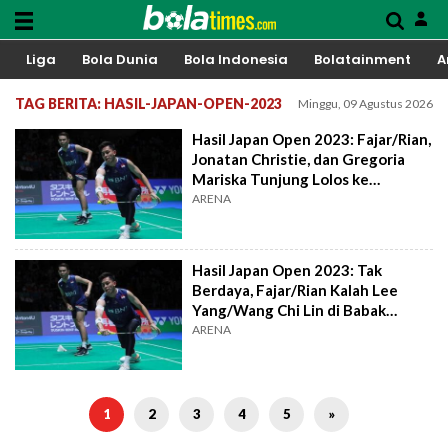
Liga
Bola Dunia
Bola Indonesia
Bolatainment
A
TAG BERITA: HASIL-JAPAN-OPEN-2023
Minggu, 09 Agustus 2026
Hasil Japan Open 2023: Fajar/Rian,
Jonatan Christie, dan Gregoria
Mariska Tunjung Lolos ke
Semifinal
ARENA
Hasil Japan Open 2023: Tak
Berdaya, Fajar/Rian Kalah Lee
Yang/Wang Chi Lin di Babak
Semifinal
ARENA
1
2
3
4
5
»