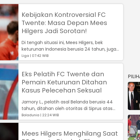
Kebijakan Kontroversial FC
Twente: Masa Depan Mees
Hilgers Jadi Sorotan!
Di tengah situasi ini, Mees Hilgers, bek
keturunan Indonesia berusia 24 tahun, juga
menjadi sorotan....
Liga | 07:42 WIB
Eks Pelatih FC Twente dan
PILI
Pemain Keturunan Ditahan
Kasus Pelecehan Seksual
Jamory L., pelatih asal Belanda berusia 44
tahun, ditahan oleh otoritas di Siprus atas
dugaan kasus pelecehan seksual...
Boladunia | 22:24 WIB
Mees Hilgers Menghilang Saat