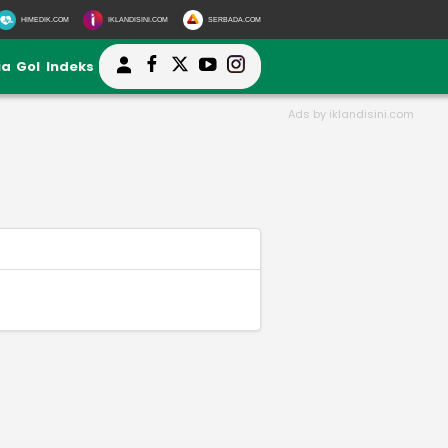
HIMEDIK.COM
IKLANDISINI.COM
SERBADA.COM
ia
Gol
Indeks