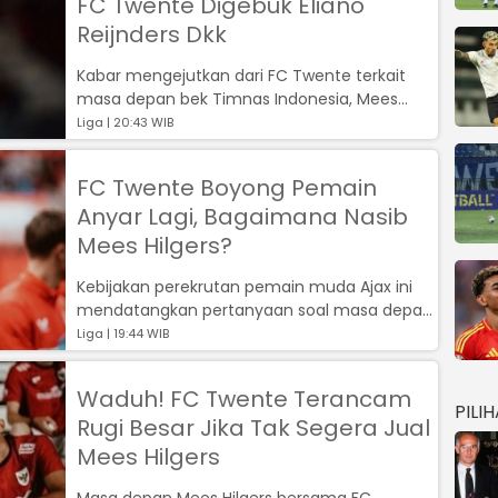
FC Twente Digebuk Eliano
Reijnders Dkk
Kabar mengejutkan dari FC Twente terkait
masa depan bek Timnas Indonesia, Mees
Hilgers....
Liga | 20:43 WIB
FC Twente Boyong Pemain
Anyar Lagi, Bagaimana Nasib
Mees Hilgers?
Kebijakan perekrutan pemain muda Ajax ini
mendatangkan pertanyaan soal masa depan
Mees Hilgers di FC Twente....
Liga | 19:44 WIB
Waduh! FC Twente Terancam
PILI
Rugi Besar Jika Tak Segera Jual
Mees Hilgers
Masa depan Mees Hilgers bersama FC