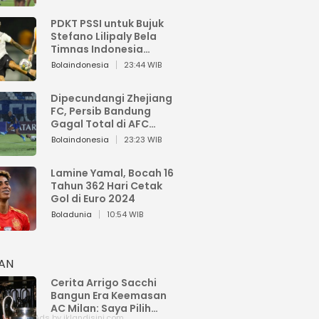
PDKT PSSI untuk Bujuk
Stefano Lilipaly Bela
Timnas Indonesia
Berakhir Berantakan
Bolaindonesia
23:44 WIB
Dipecundangi Zhejiang
FC, Persib Bandung
Gagal Total di AFC
Champions League Two
Bolaindonesia
23:23 WIB
Lamine Yamal, Bocah 16
Tahun 362 Hari Cetak
Gol di Euro 2024
Boladunia
10:54 WIB
HAN
Cerita Arrigo Sacchi
Bangun Era Keemasan
AC Milan: Saya Pilih