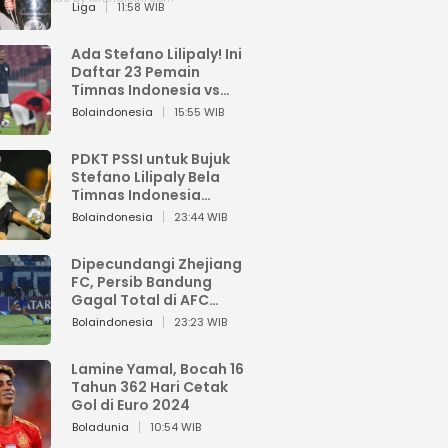
Pemain dari Isi Otaknya
Liga
11:58 WIB
Ada Stefano Lilipaly! Ini
Daftar 23 Pemain
Timnas Indonesia vs
China
Bolaindonesia
15:55 WIB
PDKT PSSI untuk Bujuk
Stefano Lilipaly Bela
Timnas Indonesia
Berakhir Berantakan
Bolaindonesia
23:44 WIB
Dipecundangi Zhejiang
FC, Persib Bandung
Gagal Total di AFC
Champions League Two
Bolaindonesia
23:23 WIB
Lamine Yamal, Bocah 16
Tahun 362 Hari Cetak
Gol di Euro 2024
Boladunia
10:54 WIB