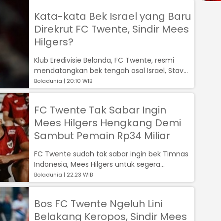
Kata-kata Bek Israel yang Baru
Direkrut FC Twente, Sindir Mees
Hilgers?
Klub Eredivisie Belanda, FC Twente, resmi
mendatangkan bek tengah asal Israel, Stav
Lemkin...
Boladunia | 20:10 WIB
FC Twente Tak Sabar Ingin
Mees Hilgers Hengkang Demi
Sambut Pemain Rp34 Miliar
FC Twente sudah tak sabar ingin bek Timnas
Indonesia, Mees Hilgers untuk segera
hengkang....
Boladunia | 22:23 WIB
Bos FC Twente Ngeluh Lini
Belakang Keropos, Sindir Mees