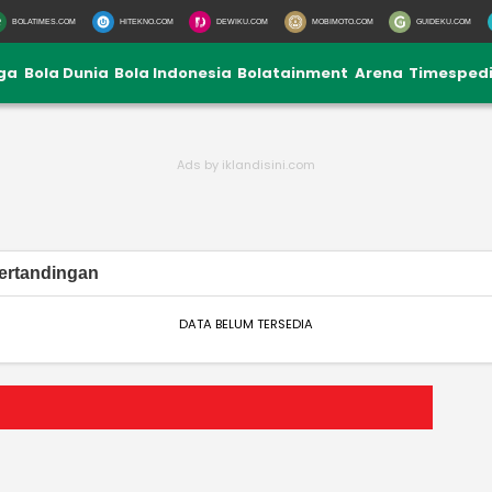
BOLATIMES.COM
HITEKNO.COM
DEWIKU.COM
MOBIMOTO.COM
GUIDEKU.COM
iga
Bola Dunia
Bola Indonesia
Bolatainment
Arena
Timesped
ertandingan
DATA BELUM TERSEDIA