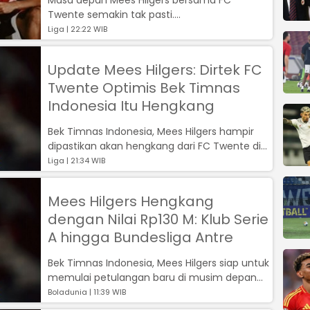
Twente semakin tak pasti....
Liga | 22:22 WIB
Update Mees Hilgers: Dirtek FC
Twente Optimis Bek Timnas
Indonesia Itu Hengkang
Bek Timnas Indonesia, Mees Hilgers hampir
dipastikan akan hengkang dari FC Twente di
bursa transfer musim panas ini....
Liga | 21:34 WIB
Mees Hilgers Hengkang
dengan Nilai Rp130 M: Klub Serie
A hingga Bundesliga Antre
Bek Timnas Indonesia, Mees Hilgers siap untuk
memulai petulangan baru di musim depan
dengan meninggalkan FC Twente....
Boladunia | 11:39 WIB