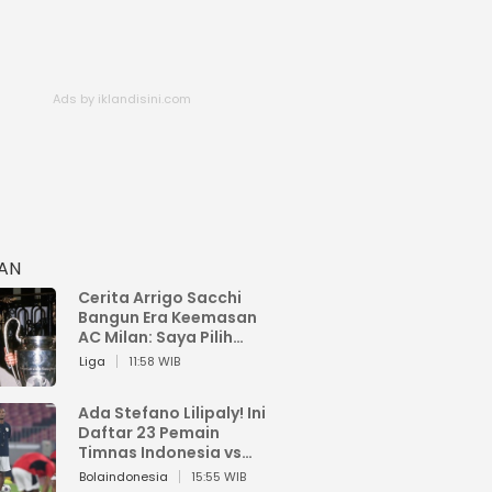
HAN
Cerita Arrigo Sacchi
Bangun Era Keemasan
AC Milan: Saya Pilih
Pemain dari Isi Otaknya
Liga
11:58 WIB
Ada Stefano Lilipaly! Ini
Daftar 23 Pemain
Timnas Indonesia vs
China
Bolaindonesia
15:55 WIB