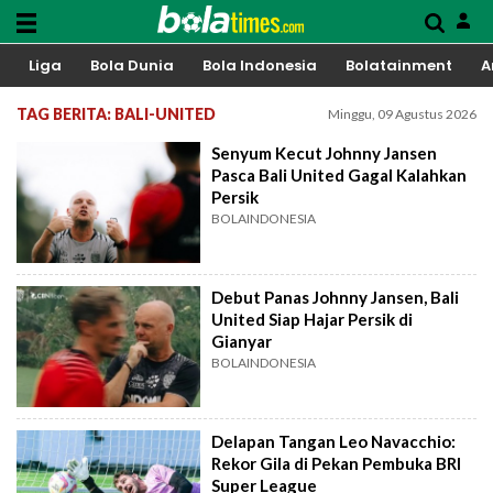
Liga
Bola Dunia
Bola Indonesia
Bolatainment
A
TAG BERITA: BALI-UNITED
Minggu, 09 Agustus 2026
Senyum Kecut Johnny Jansen
Pasca Bali United Gagal Kalahkan
Persik
BOLAINDONESIA
Debut Panas Johnny Jansen, Bali
United Siap Hajar Persik di
Gianyar
BOLAINDONESIA
Delapan Tangan Leo Navacchio:
Rekor Gila di Pekan Pembuka BRI
Super League