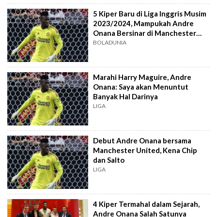
5 Kiper Baru di Liga Inggris Musim
2023/2024, Mampukah Andre
Onana Bersinar di Manchester
United?
BOLADUNIA
Marahi Harry Maguire, Andre
Onana: Saya akan Menuntut
Banyak Hal Darinya
LIGA
Debut Andre Onana bersama
Manchester United, Kena Chip
dan Salto
LIGA
4 Kiper Termahal dalam Sejarah,
Andre Onana Salah Satunya