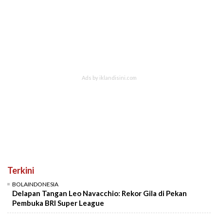
Terkini
BOLAINDONESIA
Delapan Tangan Leo Navacchio: Rekor Gila di Pekan
Pembuka BRI Super League