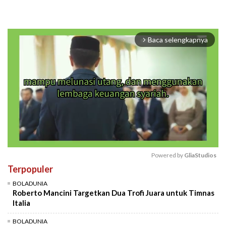
Baca selengkapnya
arrow_forward_ios
Powered by 
GliaStudios
Terpopuler
Mute
BOLADUNIA
Roberto Mancini Targetkan Dua Trofi Juara untuk Timnas
Italia
BOLADUNIA