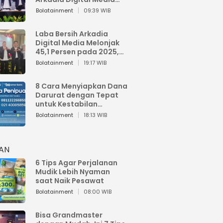
Perkuat Bisnis AI dan
Bolatainment
09:39 WIB
Jaga Fundamental
Keuangan
Laba Bersih Arkadia
Digital Media Melonjak
45,1 Persen pada 2025,
Sentuh Rp1,76 Miliar
Bolatainment
19:17 WIB
8 Cara Menyiapkan Dana
Darurat dengan Tepat
untuk Kestabilan
Keuangan
Bolatainment
18:13 WIB
HAN
6 Tips Agar Perjalanan
Mudik Lebih Nyaman
saat Naik Pesawat
Bolatainment
08:00 WIB
Bisa Grandmaster