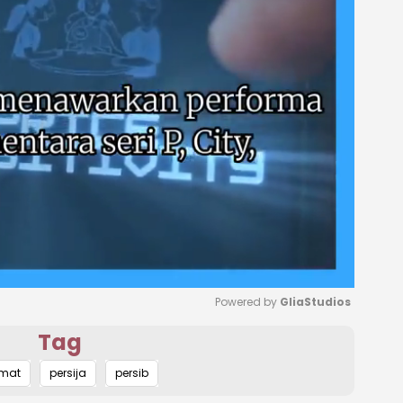
Powered by 
GliaStudios
Tag
Mute
amat
persija
persib