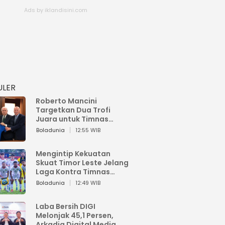
ULER
Roberto Mancini
Targetkan Dua Trofi
Juara untuk Timnas
Italia
Boladunia
12:55 WIB
Mengintip Kekuatan
Skuat Timor Leste Jelang
Laga Kontra Timnas
Indonesia di Piala AFF
Boladunia
12:49 WIB
2026
Laba Bersih DIGI
Melonjak 45,1 Persen,
Arkadia Digital Media