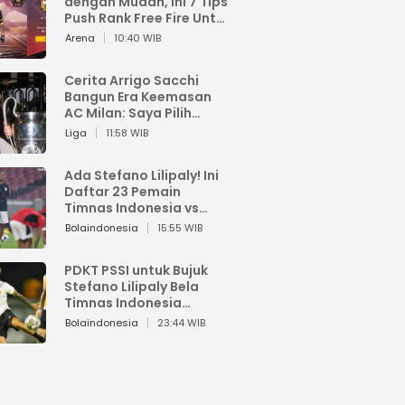
dengan Mudah, Ini 7 Tips
Push Rank Free Fire Untuk
Pemula
Arena
10:40 WIB
Cerita Arrigo Sacchi
Bangun Era Keemasan
AC Milan: Saya Pilih
Pemain dari Isi Otaknya
Liga
11:58 WIB
Ada Stefano Lilipaly! Ini
Daftar 23 Pemain
Timnas Indonesia vs
China
Bolaindonesia
15:55 WIB
PDKT PSSI untuk Bujuk
Stefano Lilipaly Bela
Timnas Indonesia
Berakhir Berantakan
Bolaindonesia
23:44 WIB