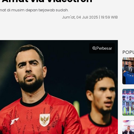
Amat di musim depan terjawab sudah.
Jum'at, 04 Juli 2025 | 19:59 WIB
Perbesar
POP