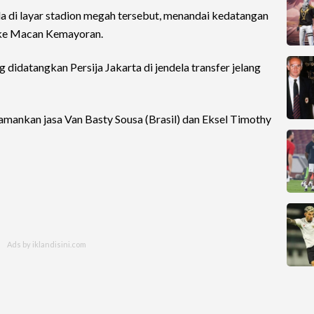
la di layar stadion megah tersebut, menandai kedatangan
u ke Macan Kemayoran.
 didatangkan Persija Jakarta di jendela transfer jelang
amankan jasa Van Basty Sousa (Brasil) dan Eksel Timothy