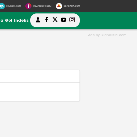
HIMEDIK.COM
IKLANDISINI.COM
SERBADA.COM
ia
Gol
Indeks