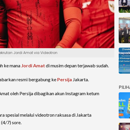
ekrutan Jordi Amat via Videotron
uh ke mana
Jordi Amat
di musim depan terjawab sudah.
kabarkan resmi bergabung ke
Persija
Jakarta.
PILI
Amat oleh Persija dibagikan akun Instagram ketum
a spesial melalui videotron raksasa di Jakarta
 (4/7) sore.