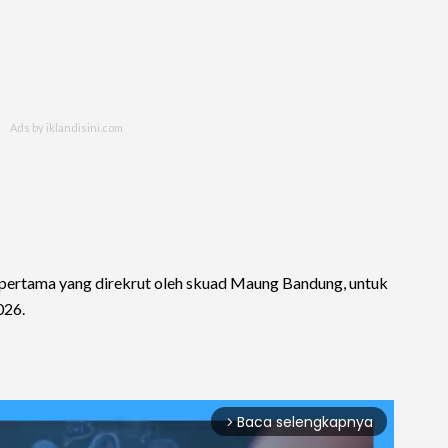
 pertama yang direkrut oleh skuad Maung Bandung, untuk
026.
Baca selengkapnya
arrow_forward_ios