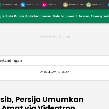
BOLATIMES.COM
HITEKNO.COM
DEWIKU.COM
MOBIMOTO.COM
GUIDEKU.COM
iga
Bola Dunia
Bola Indonesia
Bolatainment
Arena
Timesped
ertandingan
DATA BELUM TERSEDIA
rsib, Persija Umumkan
 Amat via Videotron