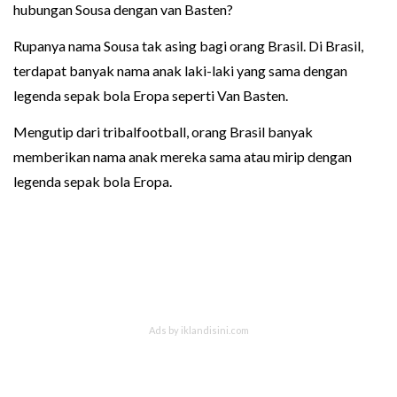
hubungan Sousa dengan van Basten?
Rupanya nama Sousa tak asing bagi orang Brasil. Di Brasil,
terdapat banyak nama anak laki-laki yang sama dengan
legenda sepak bola Eropa seperti Van Basten.
Mengutip dari tribalfootball, orang Brasil banyak
memberikan nama anak mereka sama atau mirip dengan
legenda sepak bola Eropa.