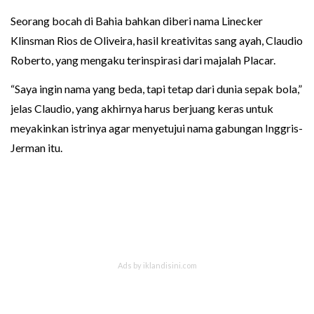
Seorang bocah di Bahia bahkan diberi nama Linecker
Klinsman Rios de Oliveira, hasil kreativitas sang ayah, Claudio
Roberto, yang mengaku terinspirasi dari majalah Placar.
“Saya ingin nama yang beda, tapi tetap dari dunia sepak bola,”
jelas Claudio, yang akhirnya harus berjuang keras untuk
meyakinkan istrinya agar menyetujui nama gabungan Inggris-
Jerman itu.