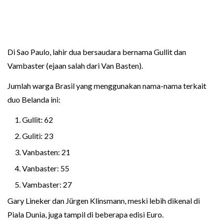
Di Sao Paulo, lahir dua bersaudara bernama Gullit dan
Vambaster (ejaan salah dari Van Basten).
Jumlah warga Brasil yang menggunakan nama-nama terkait
duo Belanda ini:
Gullit: 62
Guliti: 23
Vanbasten: 21
Vanbaster: 55
Vambaster: 27
Gary Lineker dan Jürgen Klinsmann, meski lebih dikenal di
Piala Dunia, juga tampil di beberapa edisi Euro.