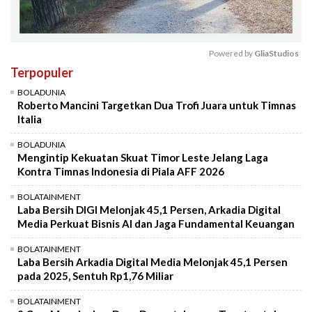
Powered by 
GliaStudios
Terpopuler
Mute
BOLADUNIA
Roberto Mancini Targetkan Dua Trofi Juara untuk Timnas
Italia
BOLADUNIA
Mengintip Kekuatan Skuat Timor Leste Jelang Laga
Kontra Timnas Indonesia di Piala AFF 2026
BOLATAINMENT
Laba Bersih DIGI Melonjak 45,1 Persen, Arkadia Digital
Media Perkuat Bisnis AI dan Jaga Fundamental Keuangan
BOLATAINMENT
Laba Bersih Arkadia Digital Media Melonjak 45,1 Persen
pada 2025, Sentuh Rp1,76 Miliar
BOLATAINMENT