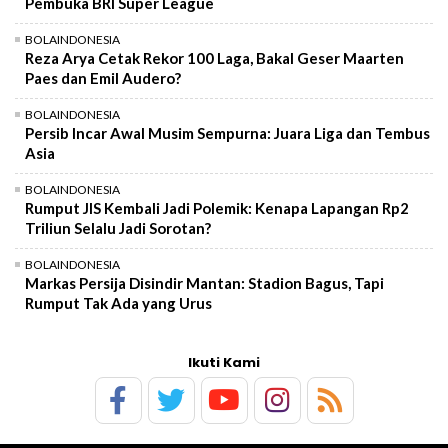
Pembuka BRI Super League
BOLAINDONESIA
Reza Arya Cetak Rekor 100 Laga, Bakal Geser Maarten
Paes dan Emil Audero?
BOLAINDONESIA
Persib Incar Awal Musim Sempurna: Juara Liga dan Tembus
Asia
BOLAINDONESIA
Rumput JIS Kembali Jadi Polemik: Kenapa Lapangan Rp2
Triliun Selalu Jadi Sorotan?
BOLAINDONESIA
Markas Persija Disindir Mantan: Stadion Bagus, Tapi
Rumput Tak Ada yang Urus
Ikuti Kami