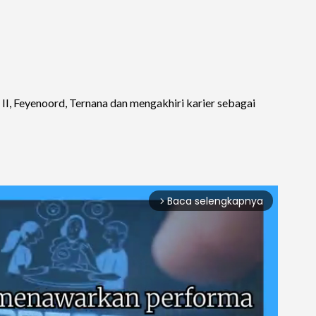
 II, Feyenoord, Ternana dan mengakhiri karier sebagai
Baca selengkapnya
arrow_forward_ios