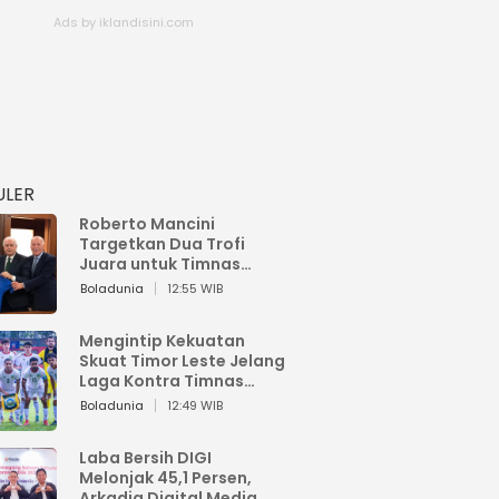
ULER
Roberto Mancini
Targetkan Dua Trofi
Juara untuk Timnas
Italia
Boladunia
12:55 WIB
Mengintip Kekuatan
Skuat Timor Leste Jelang
Laga Kontra Timnas
Indonesia di Piala AFF
Boladunia
12:49 WIB
2026
Laba Bersih DIGI
Melonjak 45,1 Persen,
Arkadia Digital Media