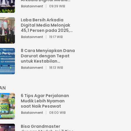
Perkuat Bisnis AI dan
Bolatainment
09:39 WIB
Jaga Fundamental
Keuangan
Laba Bersih Arkadia
Digital Media Melonjak
45,1 Persen pada 2025,
Sentuh Rp1,76 Miliar
Bolatainment
19:17 WIB
8 Cara Menyiapkan Dana
Darurat dengan Tepat
untuk Kestabilan
Keuangan
Bolatainment
18:13 WIB
HAN
6 Tips Agar Perjalanan
Mudik Lebih Nyaman
saat Naik Pesawat
Bolatainment
08:00 WIB
Bisa Grandmaster