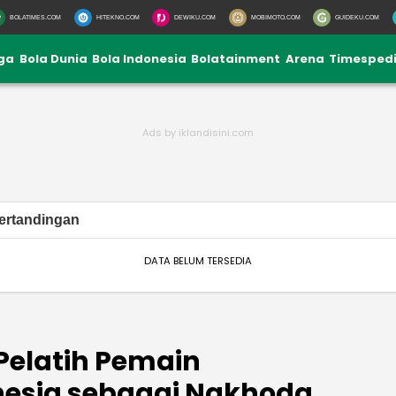
BOLATIMES.COM
HITEKNO.COM
DEWIKU.COM
MOBIMOTO.COM
GUIDEKU.COM
iga
Bola Dunia
Bola Indonesia
Bolatainment
Arena
Timesped
ertandingan
DATA BELUM TERSEDIA
Pelatih Pemain
nesia sebagai Nakhoda