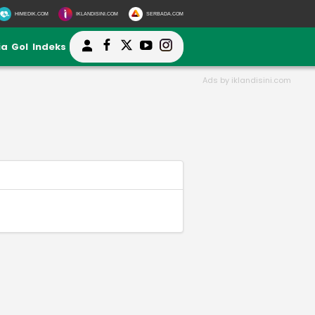
HIMEDIK.COM
IKLANDISINI.COM
SERBADA.COM
ia
Gol
Indeks