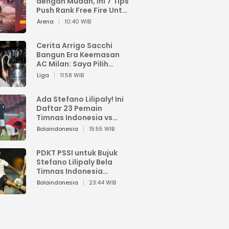
dengan Mudah, Ini 7 Tips
Push Rank Free Fire Untuk
Pemula
Arena
10:40 WIB
Cerita Arrigo Sacchi
Bangun Era Keemasan
AC Milan: Saya Pilih
Pemain dari Isi Otaknya
Liga
11:58 WIB
Ada Stefano Lilipaly! Ini
Daftar 23 Pemain
Timnas Indonesia vs
China
Bolaindonesia
15:55 WIB
PDKT PSSI untuk Bujuk
Stefano Lilipaly Bela
Timnas Indonesia
Berakhir Berantakan
Bolaindonesia
23:44 WIB