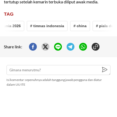
tertutup setelah kemarin terbuka diliput awak media.
TAG
 dunia 2026
# timnas indonesia
# china
# piala duni
Share link:
Isi komentar sepenuhnya adalah tanggung jawab pengguna dan diatur
dalam UU ITE