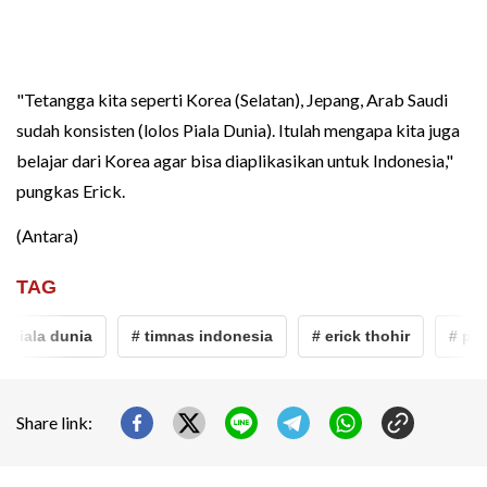
"Tetangga kita seperti Korea (Selatan), Jepang, Arab Saudi
sudah konsisten (lolos Piala Dunia). Itulah mengapa kita juga
belajar dari Korea agar bisa diaplikasikan untuk Indonesia,"
pungkas Erick.
(Antara)
TAG
 piala dunia
# timnas indonesia
# erick thohir
# pial
Share link: