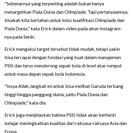
"Sebenarnya yang terpenting adalah bukan hanya
menargetkan Piala Dunia dan Olimpiade. Tapi pertanyaannya,
bisakah kita bertahan untuk lolos kualifikasi Olimpiade dan
Piala Dunia," kata Erick dalam video pada akun Instagram-
nya pada Senin.
Erick mengakui target tersebut tidak mudah, tetapi yakin
bisa tercapai dengan fondasi yang kuat dalam manajemen
PSSI dan terus mendorong sepak bola di level akar rumput
untuk masa depan sepak bola Indonesia.
"Insya Allah, langkah ini untuk bisa melihat Garuda terbang
tinggi hingga panggung dunia, yaitu Piala Dunia dan
Olimpiade," kata dia.
Erick juga menjelaskan bahwa PSSI tidak akan berhenti
belajar meningkatkan kualitas dari raksasa-raksasa Asia dan
Eropa.