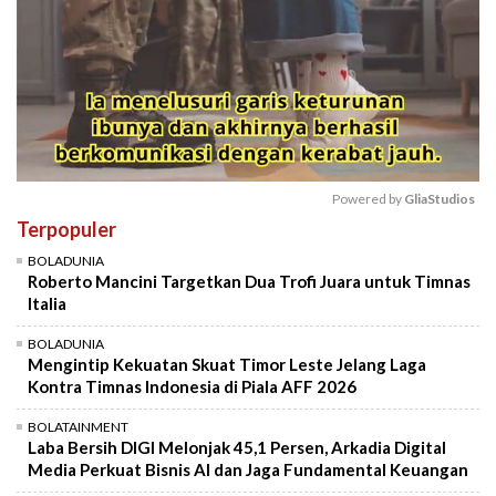
Powered by 
GliaStudios
Terpopuler
Mute
BOLADUNIA
Roberto Mancini Targetkan Dua Trofi Juara untuk Timnas
Italia
BOLADUNIA
Mengintip Kekuatan Skuat Timor Leste Jelang Laga
Kontra Timnas Indonesia di Piala AFF 2026
BOLATAINMENT
Laba Bersih DIGI Melonjak 45,1 Persen, Arkadia Digital
Media Perkuat Bisnis AI dan Jaga Fundamental Keuangan