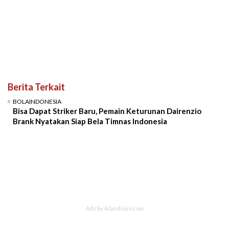
Berita Terkait
BOLAINDONESIA
Bisa Dapat Striker Baru, Pemain Keturunan Dairenzio
Brank Nyatakan Siap Bela Timnas Indonesia