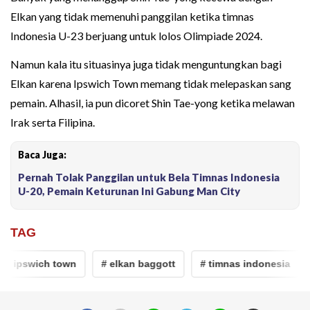
Elkan yang tidak memenuhi panggilan ketika timnas
Indonesia U-23 berjuang untuk lolos Olimpiade 2024.
Namun kala itu situasinya juga tidak menguntungkan bagi
Elkan karena Ipswich Town memang tidak melepaskan sang
pemain. Alhasil, ia pun dicoret Shin Tae-yong ketika melawan
Irak serta Filipina.
Baca Juga:
Pernah Tolak Panggilan untuk Bela Timnas Indonesia
U-20, Pemain Keturunan Ini Gabung Man City
TAG
# ipswich town
# elkan baggott
# timnas indonesia