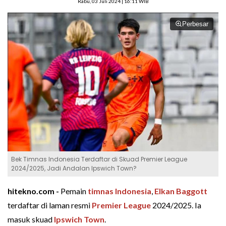
Rabu, 03 Juli 2024 | 16:11 WIB
Perbesar
Bek Timnas Indonesia Terdaftar di Skuad Premier League
2024/2025, Jadi Andalan Ipswich Town?
hitekno.com -
Pemain
timnas Indonesia
,
Elkan Baggott
terdaftar di laman resmi
Premier League
2024/2025. Ia
masuk skuad
Ipswich Town
.