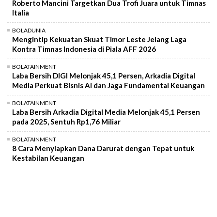
Roberto Mancini Targetkan Dua Trofi Juara untuk Timnas
Italia
BOLADUNIA
Mengintip Kekuatan Skuat Timor Leste Jelang Laga
Kontra Timnas Indonesia di Piala AFF 2026
BOLATAINMENT
Laba Bersih DIGI Melonjak 45,1 Persen, Arkadia Digital
Media Perkuat Bisnis AI dan Jaga Fundamental Keuangan
BOLATAINMENT
Laba Bersih Arkadia Digital Media Melonjak 45,1 Persen
pada 2025, Sentuh Rp1,76 Miliar
BOLATAINMENT
8 Cara Menyiapkan Dana Darurat dengan Tepat untuk
Kestabilan Keuangan