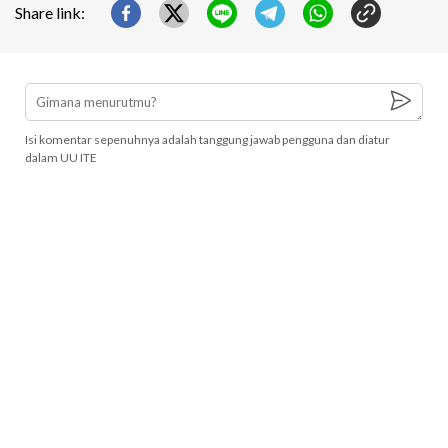
Share link:
Isi komentar sepenuhnya adalah tanggung jawab pengguna dan diatur
dalam UU ITE