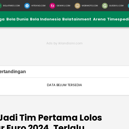
BOLATIMES.COM
HITEKNO.COM
DEWIKU.COM
MOBIMOTO.COM
GUIDEKU.COM
iga
Bola Dunia
Bola Indonesia
Bolatainment
Arena
Timesped
ertandingan
DATA BELUM TERSEDIA
adi Tim Pertama Lolos
r Euro 2024, Terlalu