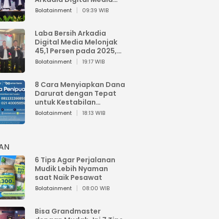
Perkuat Bisnis AI dan
Bolatainment
09:39 WIB
Jaga Fundamental
Keuangan
Laba Bersih Arkadia
Digital Media Melonjak
45,1 Persen pada 2025,
Sentuh Rp1,76 Miliar
Bolatainment
19:17 WIB
8 Cara Menyiapkan Dana
Darurat dengan Tepat
untuk Kestabilan
Keuangan
Bolatainment
18:13 WIB
HAN
6 Tips Agar Perjalanan
Mudik Lebih Nyaman
saat Naik Pesawat
Bolatainment
08:00 WIB
Bisa Grandmaster