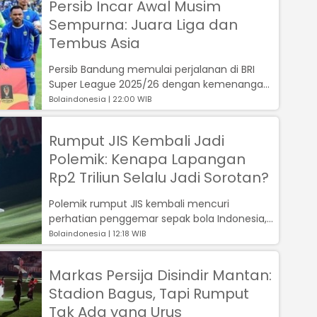
Persib Incar Awal Musim
Sempurna: Juara Liga dan
Tembus Asia
Persib Bandung memulai perjalanan di BRI
Super League 2025/26 dengan kemenangan
meyakinkan 2-0 atas Semen Padang...
Bolaindonesia | 22:00 WIB
Rumput JIS Kembali Jadi
Polemik: Kenapa Lapangan
Rp2 Triliun Selalu Jadi Sorotan?
Polemik rumput JIS kembali mencuri
perhatian penggemar sepak bola Indonesia,
mempertanyakan mengapa stadion megah
Bolaindonesia | 12:18 WIB
berbia...
Markas Persija Disindir Mantan:
Stadion Bagus, Tapi Rumput
Tak Ada yang Urus