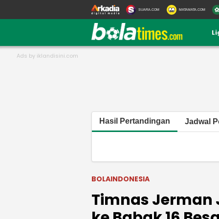
SUARA.COM
MATAMATA.COM
L
Hasil Pertandingan
Jadwal P
BOLAINDONESIA
Timnas Jerman J
ke Babak 16 Besa