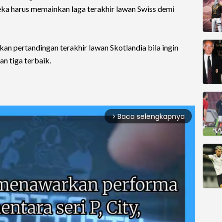
ka harus memainkan laga terakhir lawan Swiss demi
 pertandingan terakhir lawan Skotlandia bila ingin
an tiga terbaik.
Baca selengkapnya
arrow_forward_ios