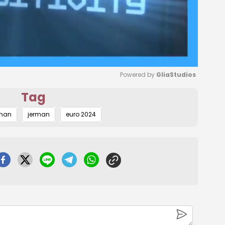
Powered by 
GliaStudios
Tag
Mute
rman
jerman
euro 2024