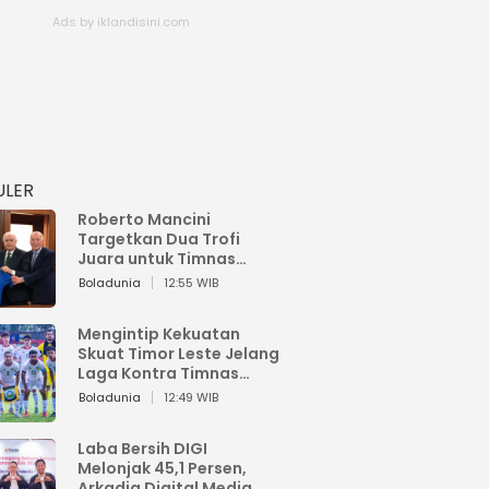
ULER
Roberto Mancini
Targetkan Dua Trofi
Juara untuk Timnas
Italia
Boladunia
12:55 WIB
Mengintip Kekuatan
Skuat Timor Leste Jelang
Laga Kontra Timnas
Indonesia di Piala AFF
Boladunia
12:49 WIB
2026
Laba Bersih DIGI
Melonjak 45,1 Persen,
Arkadia Digital Media