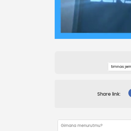
timnas je
Share link: