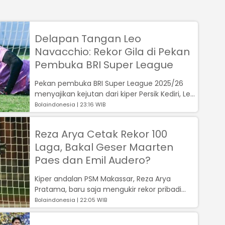
Delapan Tangan Leo
Navacchio: Rekor Gila di Pekan
Pembuka BRI Super League
Pekan pembuka BRI Super League 2025/26
menyajikan kejutan dari kiper Persik Kediri, Leo
Navacchio, yang dinobatkan sebag...
Bolaindonesia | 23:16 WIB
Reza Arya Cetak Rekor 100
Laga, Bakal Geser Maarten
Paes dan Emil Audero?
Kiper andalan PSM Makassar, Reza Arya
Pratama, baru saja mengukir rekor pribadi
yang membanggakan....
Bolaindonesia | 22:05 WIB