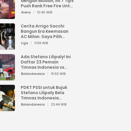
dengan Mudah, Ini 7 Tips
Push Rank Free Fire Untuk
Pemula
Arena
10:40 WIB
Cerita Arrigo Sacchi
Bangun Era Keemasan
AC Milan: Saya Pilih
Pemain dari Isi Otaknya
Liga
11:58 WIB
Ada Stefano Lilipaly! Ini
Daftar 23 Pemain
Timnas Indonesia vs
China
Bolaindonesia
15:55 WIB
PDKT PSSI untuk Bujuk
Stefano Lilipaly Bela
Timnas Indonesia
Berakhir Berantakan
Bolaindonesia
23:44 WIB