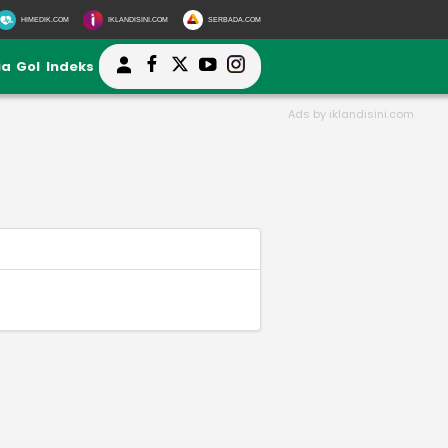
HIMEDIK.COM
IKLANDISINI.COM
SERBADA.COM
ia
Gol
Indeks