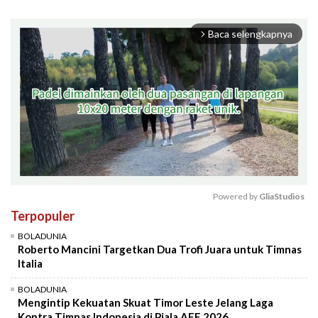
Baca selengkapnya
arrow_forward_ios
Powered by 
GliaStudios
Terpopuler
Mute
BOLADUNIA
Roberto Mancini Targetkan Dua Trofi Juara untuk Timnas
Italia
BOLADUNIA
Mengintip Kekuatan Skuat Timor Leste Jelang Laga
Kontra Timnas Indonesia di Piala AFF 2026