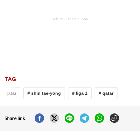
TAG
# qatar
# shin tae-yong
# liga 1
# qatar
Share link: