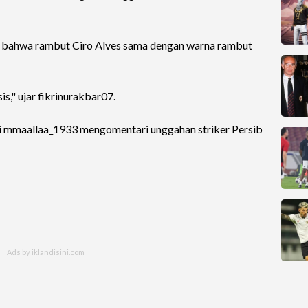
ai bahwa rambut Ciro Alves sama dengan warna rambut
is," ujar fikrinurakbar07.
ji mmaallaa_1933 mengomentari unggahan striker Persib