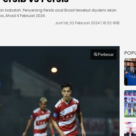
n bobotoh. Penyerang Persib asal Brasil tersebut diyakini akan
is, Ahad 4 Februari 2024.
Jum'at, 02 Februari 2024 | 16:52 WIB
POP
Perbesar