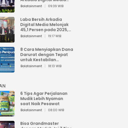
Perkuat Bisnis AI dan
Bolatainment
09:39 WIB
Jaga Fundamental
Keuangan
Laba Bersih Arkadia
Digital Media Melonjak
45,1 Persen pada 2025,
Sentuh Rp1,76 Miliar
Bolatainment
19:17 WIB
8 Cara Menyiapkan Dana
Darurat dengan Tepat
untuk Kestabilan
Keuangan
Bolatainment
18:13 WIB
HAN
6 Tips Agar Perjalanan
Mudik Lebih Nyaman
saat Naik Pesawat
Bolatainment
08:00 WIB
Bisa Grandmaster