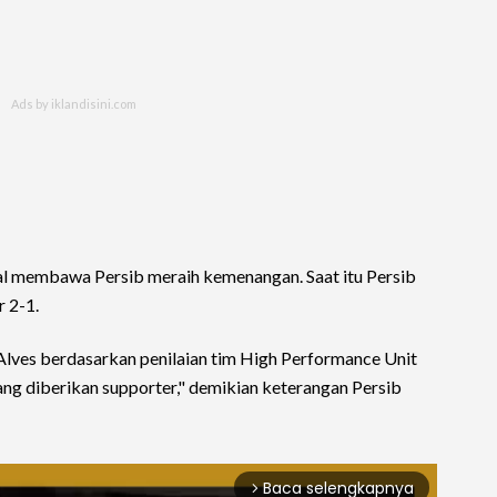
al membawa Persib meraih kemenangan. Saat itu Persib
r 2-1.
lves berdasarkan penilaian tim High Performance Unit
ng diberikan supporter," demikian keterangan Persib
Baca selengkapnya
arrow_forward_ios