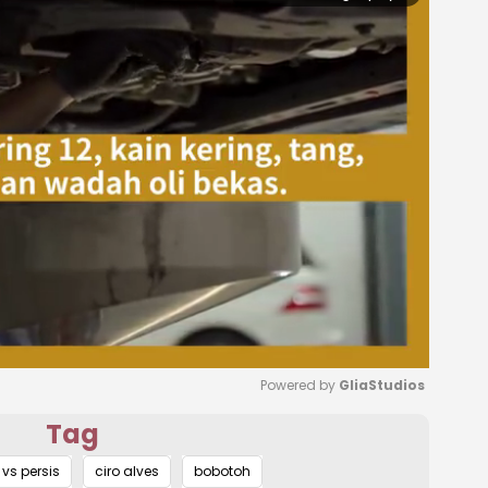
Powered by 
GliaStudios
Tag
Mute
 vs persis
ciro alves
bobotoh