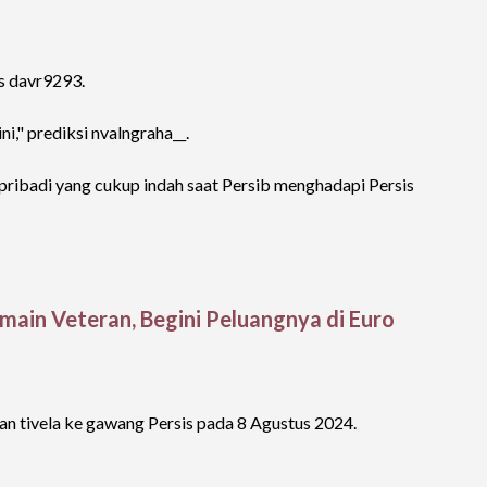
is davr9293.
i," prediksi nvalngraha__.
ribadi yang cukup indah saat Persib menghadapi Persis
emain Veteran, Begini Peluangnya di Euro
an tivela ke gawang Persis pada 8 Agustus 2024.