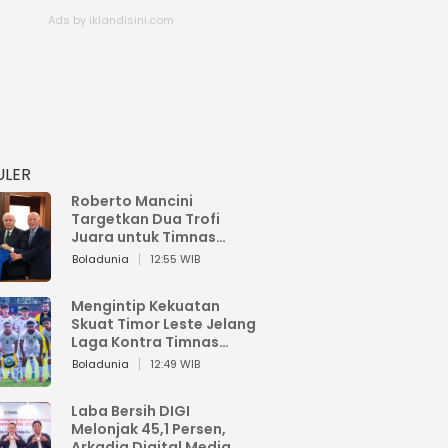
ULER
Roberto Mancini
Targetkan Dua Trofi
Juara untuk Timnas
Italia
Boladunia
12:55 WIB
Mengintip Kekuatan
Skuat Timor Leste Jelang
Laga Kontra Timnas
Indonesia di Piala AFF
Boladunia
12:49 WIB
2026
Laba Bersih DIGI
Melonjak 45,1 Persen,
Arkadia Digital Media