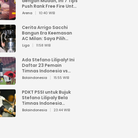
dengan Mudah, Ini 7 Tips
Push Rank Free Fire Untuk
Pemula
Arena
10:40 WIB
Cerita Arrigo Sacchi
Bangun Era Keemasan
AC Milan: Saya Pilih
Pemain dari Isi Otaknya
Liga
11:58 WIB
Ada Stefano Lilipaly! Ini
Daftar 23 Pemain
Timnas Indonesia vs
China
Bolaindonesia
15:55 WIB
PDKT PSSI untuk Bujuk
Stefano Lilipaly Bela
Timnas Indonesia
Berakhir Berantakan
Bolaindonesia
23:44 WIB