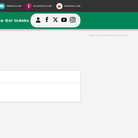
HIMEDIK.COM
IKLANDISINI.COM
SERBADA.COM
ia
Gol
Indeks