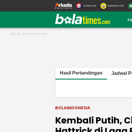
SUARA.COM
MATAMATA.COM
L
Hasil Pertandingan
Jadwal P
BOLAINDONESIA
Kembali Putih, C
Hattrick di Laga 