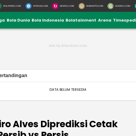
BOLATIMES.COM
HITEKNO.COM
DEWIKU.COM
MOBIMOTO.COM
GUIDEKU.COM
iga
Bola Dunia
Bola Indonesia
Bolatainment
Arena
Timesped
ertandingan
DATA BELUM TERSEDIA
iro Alves Diprediksi Cetak
Persib vs Persis