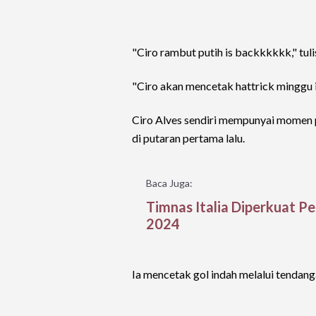
"Ciro rambut putih is backkkkkk," tul
"Ciro akan mencetak hattrick minggu in
Ciro Alves sendiri mempunyai momen p
di putaran pertama lalu.
Baca Juga:
Timnas Italia Diperkuat P
2024
Ia mencetak gol indah melalui tendang