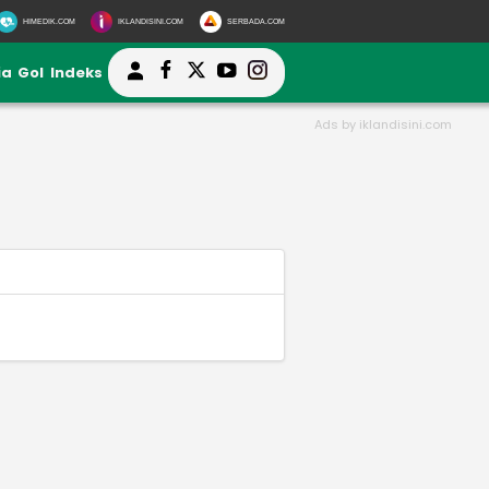
HIMEDIK.COM
IKLANDISINI.COM
SERBADA.COM
ia
Gol
Indeks