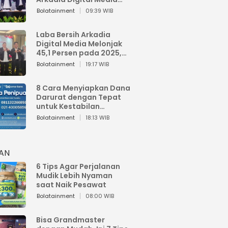
Perkuat Bisnis AI dan
Bolatainment
09:39 WIB
Jaga Fundamental
Keuangan
Laba Bersih Arkadia
Digital Media Melonjak
45,1 Persen pada 2025,
Sentuh Rp1,76 Miliar
Bolatainment
19:17 WIB
8 Cara Menyiapkan Dana
Darurat dengan Tepat
untuk Kestabilan
Keuangan
Bolatainment
18:13 WIB
HAN
6 Tips Agar Perjalanan
Mudik Lebih Nyaman
saat Naik Pesawat
Bolatainment
08:00 WIB
Bisa Grandmaster