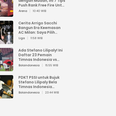
dengan Mudah, Ini 7 Tips
Push Rank Free Fire Untuk
Pemula
Arena
10:40 WIB
Cerita Arrigo Sacchi
Bangun Era Keemasan
AC Milan: Saya Pilih
Pemain dari Isi Otaknya
Liga
11:58 WIB
Ada Stefano Lilipaly! Ini
Daftar 23 Pemain
Timnas Indonesia vs
China
Bolaindonesia
15:55 WIB
PDKT PSSI untuk Bujuk
Stefano Lilipaly Bela
Timnas Indonesia
Berakhir Berantakan
Bolaindonesia
23:44 WIB