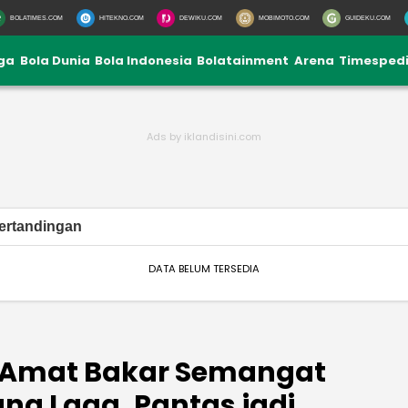
BOLATIMES.COM
HITEKNO.COM
DEWIKU.COM
MOBIMOTO.COM
GUIDEKU.COM
iga
Bola Dunia
Bola Indonesia
Bolatainment
Arena
Timesped
ertandingan
DATA BELUM TERSEDIA
 Amat Bakar Semangat
ng Laga, Pantas jadi