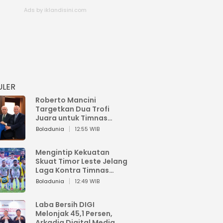
ULER
Roberto Mancini
Targetkan Dua Trofi
Juara untuk Timnas
Italia
Boladunia
12:55 WIB
Mengintip Kekuatan
Skuat Timor Leste Jelang
Laga Kontra Timnas
Indonesia di Piala AFF
Boladunia
12:49 WIB
2026
Laba Bersih DIGI
Melonjak 45,1 Persen,
Arkadia Digital Media