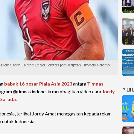
kan Setim Jelang Laga, Pantas jadi Kapten Timnas Hadapi
an
babak 16 besar
Piala Asia 2023
antara
Timnas
PILI
agram @timnas.indonesia membagikan video cara
Jordy
 Garuda
.
donesia, terlihat Jordy Amat menegaskan kepada rekan
 untuk Indonesia.