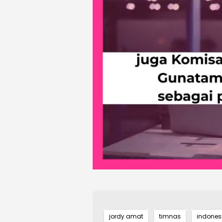
jordy amat
timnas
indones