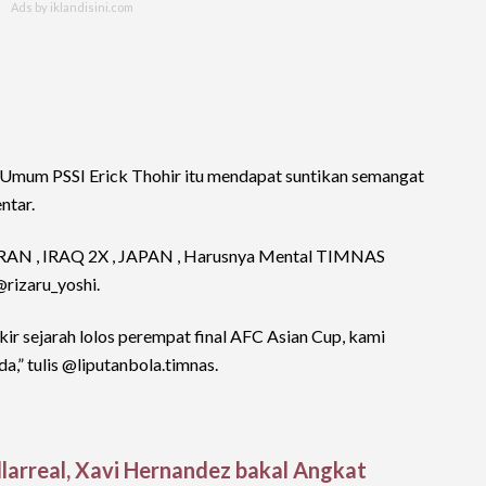
 Umum PSSI Erick Thohir itu mendapat suntikan semangat
ntar.
RAN , IRAQ 2X , JAPAN , Harusnya Mental TIMNAS
@rizaru_yoshi.
kir sejarah lolos perempat final AFC Asian Cup, kami
,” tulis @liputanbola.timnas.
llarreal, Xavi Hernandez bakal Angkat