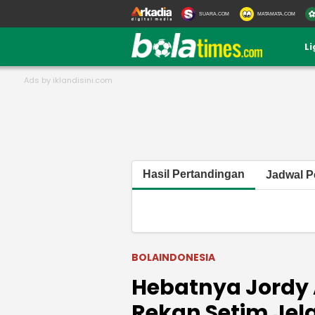
SUARA.COM
MATAMATA.COM
L
Hasil Pertandingan
Jadwal P
BOLAINDONESIA
Hebatnya Jordy
Rekan Setim Jela