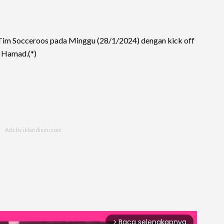
 Tim Socceroos pada Minggu (28/1/2024) dengan kick off
n Hamad.(*)
Baca selengkapnya
arrow_forward_ios