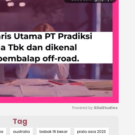
Powered by 
GliaStudios
Tag
Mute
ia
australia
babak 16 besar
piala asia 2023