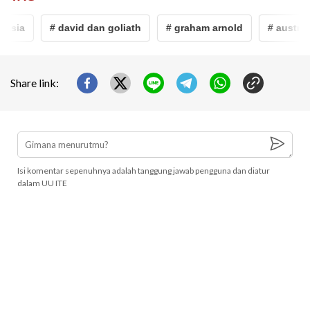
sia
# david dan goliath
# graham arnold
# australia
Share link:
Isi komentar sepenuhnya adalah tanggung jawab pengguna dan diatur
dalam UU ITE