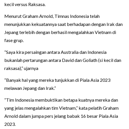
kecil versus Raksasa.
Menurut Graham Arnold, Timnas Indonesia telah
menunjukkan kekuatannya saat berhadapan dengan Irak dan
Jepang terlebih dengan berhasil mengalahkan Vietnam di
fase grup.
“Saya kira persaingan antara Australia dan Indonesia
bukanlah pertarungan antara David dan Goliath (si kecil dan
raksasa),” ujarnya
“Banyak hal yang mereka tunjukkan di Piala Asia 2023
melawan Jepang dan Irak.”
“Tim Indonesia membuktikan betapa kuatnya mereka dan
yang jelas mengalahkan tim Vietnam,” kata pelatih Graham
Arnold dalam jumpa pers jelang babak 16 besar Piala Asia
2023.