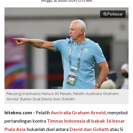
Minggu, 28 Januari 2024 | 12:51 WIB
Perbesar
Peluang Indonesia Hanya 30 Persen, Pelatih Australia Graham
Arnold: Bukan Duel David dan Goliath
hitekno.com -
Pelatih
Australia
Graham Arnold
, menyebut
pertandingan kontra
Timnas
Indonesia
di
babak 16 besar
Piala Asia
bukanlah duel antara
David dan Goliath
atau Si