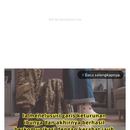
Baca selengkapnya
arrow_forward_ios