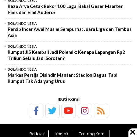
BOLAINDONESIA
Reza Arya Cetak Rekor 100 Laga, Bakal Geser Maarten
Paes dan Emil Audero?
BOLAINDONESIA
Persib Incar Awal Musim Sempurna: Juara Liga dan Tembus
Asia
BOLAINDONESIA
Rumput JIS Kembali Jadi Polemik: Kenapa Lapangan Rp2
Triliun Selalu Jadi Sorotan?
BOLAINDONESIA
Markas Persija Disindir Mantan: Stadion Bagus, Tapi
Rumput Tak Ada yang Urus
Ikuti Kami
Redaksi
Kontak
Tentang Kami