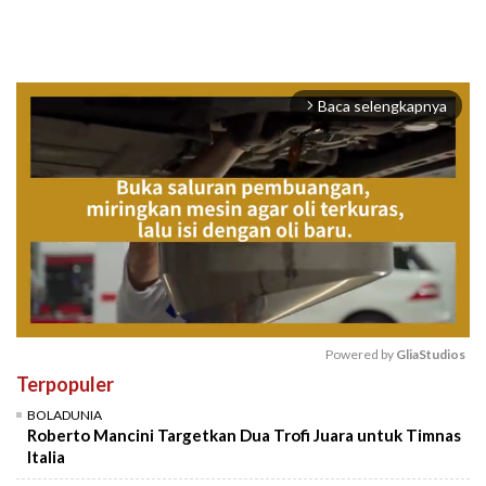
Baca selengkapnya
arrow_forward_ios
Powered by 
GliaStudios
Terpopuler
Mute
BOLADUNIA
Roberto Mancini Targetkan Dua Trofi Juara untuk Timnas
Italia