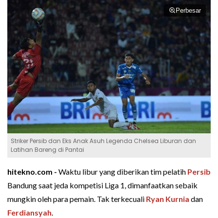
Perbesar
Striker Persib dan Eks Anak Asuh Legenda Chelsea Liburan dan
Latihan Bareng di Pantai
hitekno.com -
Waktu libur yang diberikan tim pelatih
Persib
Bandung saat jeda kompetisi Liga 1, dimanfaatkan sebaik
mungkin oleh para pemain. Tak terkecuali
Ryan Kurnia
dan
Ferdiansyah
.