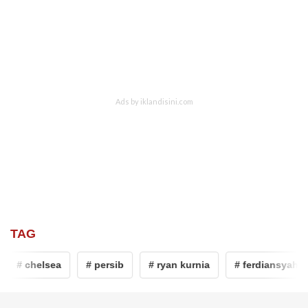
TAG
# chelsea
# persib
# ryan kurnia
# ferdiansyah