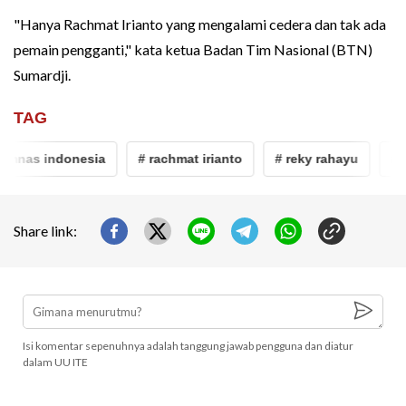
"Hanya Rachmat Irianto yang mengalami cedera dan tak ada
pemain pengganti," kata ketua Badan Tim Nasional (BTN)
Sumardji.
TAG
mnas indonesia
# rachmat irianto
# reky rahayu
# raf
Share link:
Isi komentar sepenuhnya adalah tanggung jawab pengguna dan diatur
dalam UU ITE