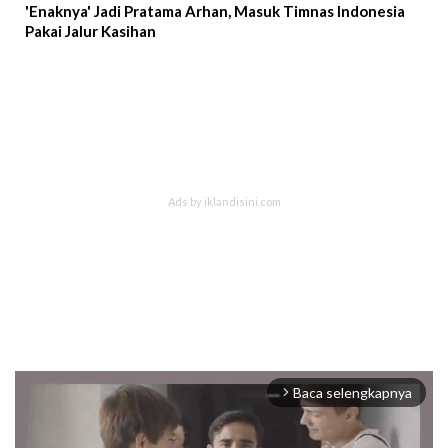
'Enaknya' Jadi Pratama Arhan, Masuk Timnas Indonesia
Pakai Jalur Kasihan
Baca selengkapnya
arrow_forward_ios