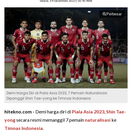
Selasa, 19 Desember 2023 | 10:45 WIB
Perbesar
Demi Harga Diri di Piala Asia 2023, 7 Pemain Naturalisasi
Dipanggil Shin Tae-yong ke Timnas Indonesia
hitekno.com -
Demi harga diri di
Piala Asia 2023
,
Shin Tae-
yong
secara resmi memanggil 7 pemain
naturalisasi
ke
Timnas Indonesia
.