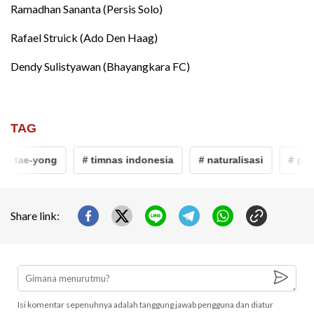
Ramadhan Sananta (Persis Solo)
Rafael Struick (Ado Den Haag)
Dendy Sulistyawan (Bhayangkara FC)
TAG
n tae-yong
# timnas indonesia
# naturalisasi
# piala
Share link:
Isi komentar sepenuhnya adalah tanggung jawab pengguna dan diatur