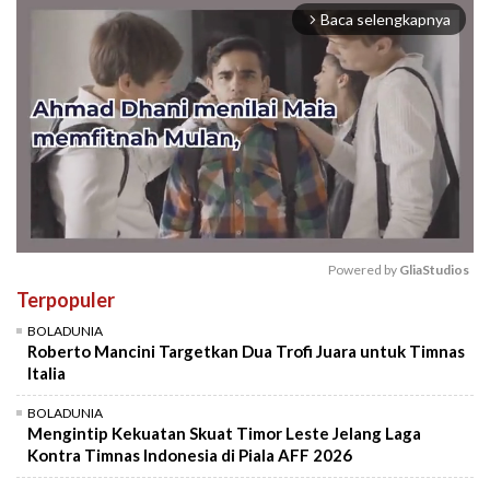
Baca selengkapnya
arrow_forward_ios
Powered by 
GliaStudios
Terpopuler
Mute
BOLADUNIA
Roberto Mancini Targetkan Dua Trofi Juara untuk Timnas
Italia
BOLADUNIA
Mengintip Kekuatan Skuat Timor Leste Jelang Laga
Kontra Timnas Indonesia di Piala AFF 2026