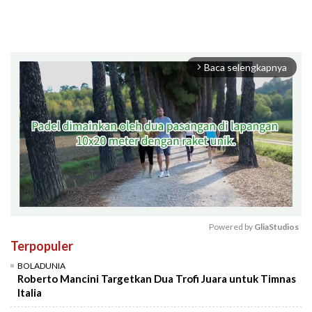
Baca selengkapnya
arrow_forward_ios
Powered by 
GliaStudios
Terpopuler
Mute
BOLADUNIA
Roberto Mancini Targetkan Dua Trofi Juara untuk Timnas
Italia