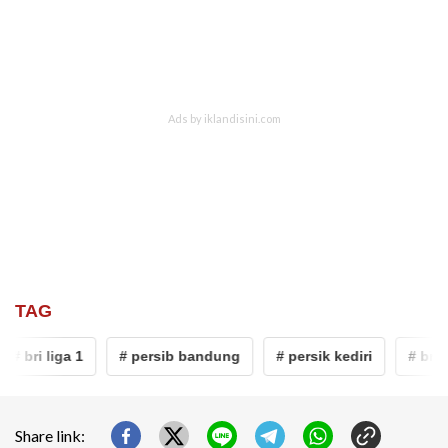
TAG
# bri liga 1
# persib bandung
# persik kediri
# bri l
Share link: