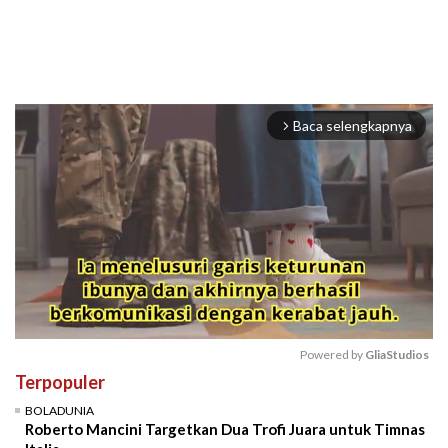
Baca selengkapnya
arrow_forward_ios
Powered by 
GliaStudios
Terpopuler
Mute
BOLADUNIA
Roberto Mancini Targetkan Dua Trofi Juara untuk Timnas