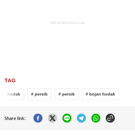
TAG
jan hodak
# persib
# persik
# bojan hodak
Share link: