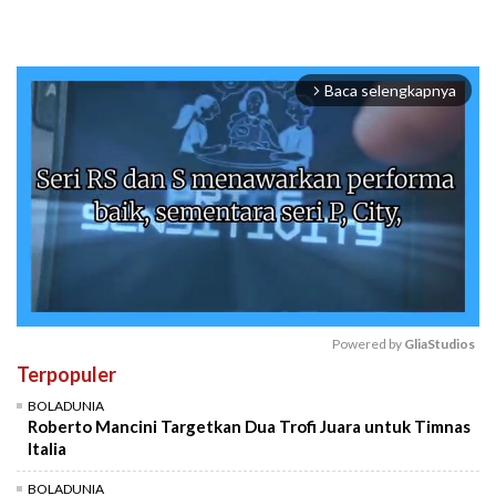
Baca selengkapnya
arrow_forward_ios
Powered by 
GliaStudios
Terpopuler
Mute
BOLADUNIA
Roberto Mancini Targetkan Dua Trofi Juara untuk Timnas
Italia
BOLADUNIA