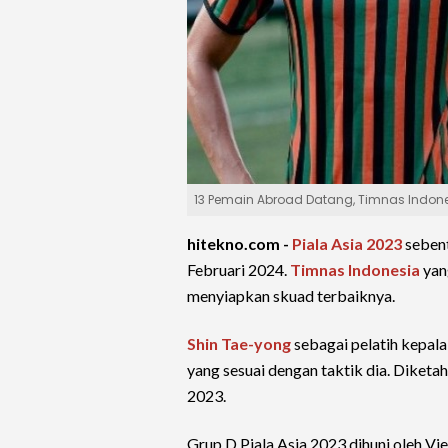
13 Pemain Abroad Datang, Timnas Indones
hitekno.com -
Piala Asia 2023
sebent
Februari 2024.
Timnas Indonesia
yan
menyiapkan skuad terbaiknya.
Shin Tae-yong
sebagai pelatih kepal
yang sesuai dengan taktik dia. Diketa
2023.
Grup D Piala Asia 2023 dihuni oleh Vi