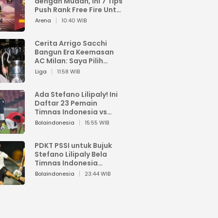
dengan Mudah, Ini 7 Tips
Push Rank Free Fire Untuk
Pemula
Arena
10:40 WIB
Cerita Arrigo Sacchi
Bangun Era Keemasan
AC Milan: Saya Pilih
Pemain dari Isi Otaknya
Liga
11:58 WIB
Ada Stefano Lilipaly! Ini
Daftar 23 Pemain
Timnas Indonesia vs
China
Bolaindonesia
15:55 WIB
PDKT PSSI untuk Bujuk
Stefano Lilipaly Bela
Timnas Indonesia
Berakhir Berantakan
Bolaindonesia
23:44 WIB