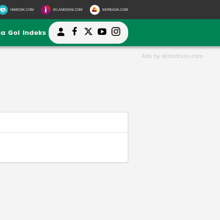
HIMEDIK.COM
IKLANDISINI.COM
SERBADA.COM
ia
Gol
Indeks