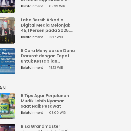
Perkuat Bisnis AI dan
Bolatainment
09:39 WIB
Jaga Fundamental
Keuangan
Laba Bersih Arkadia
Digital Media Melonjak
45,1 Persen pada 2025,
Sentuh Rp1,76 Miliar
Bolatainment
19:17 WIB
8 Cara Menyiapkan Dana
Darurat dengan Tepat
untuk Kestabilan
Keuangan
Bolatainment
18:13 WIB
HAN
6 Tips Agar Perjalanan
Mudik Lebih Nyaman
saat Naik Pesawat
Bolatainment
08:00 WIB
Bisa Grandmaster