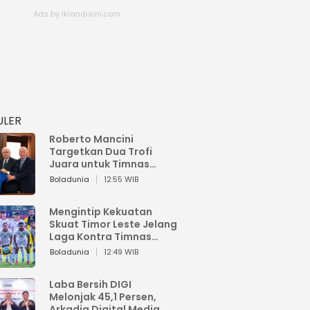
ULER
Roberto Mancini
Targetkan Dua Trofi
Juara untuk Timnas
Italia
Boladunia
12:55 WIB
Mengintip Kekuatan
Skuat Timor Leste Jelang
Laga Kontra Timnas
Indonesia di Piala AFF
Boladunia
12:49 WIB
2026
Laba Bersih DIGI
Melonjak 45,1 Persen,
Arkadia Digital Media