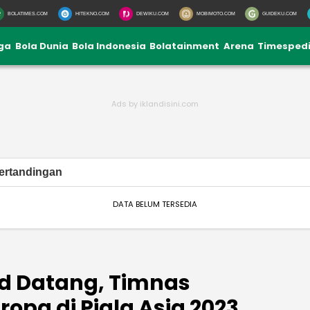
BOLATIMES.COM
HITEKNO.COM
DEWIKU.COM
MOBIMOTO.COM
GUIDEKU.COM
iga
Bola Dunia
Bola Indonesia
Bolatainment
Arena
Timesped
ertandingan
DATA BELUM TERSEDIA
d Datang, Timnas
ropa di Piala Asia 2023