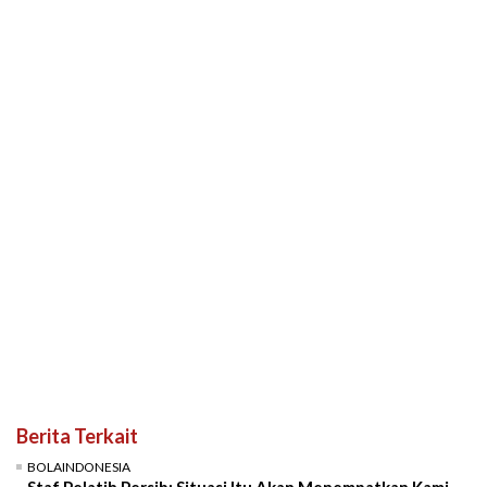
Berita Terkait
BOLAINDONESIA
Staf Pelatih Persib: Situasi Itu Akan Menempatkan Kami