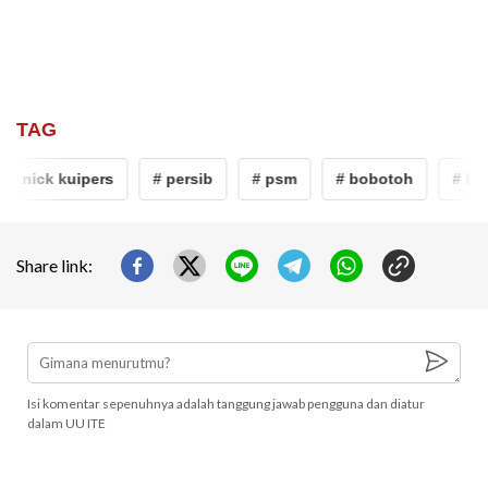
TAG
# nick kuipers
# persib
# psm
# bobotoh
# boj
Share link:
Isi komentar sepenuhnya adalah tanggung jawab pengguna dan diatur
dalam UU ITE